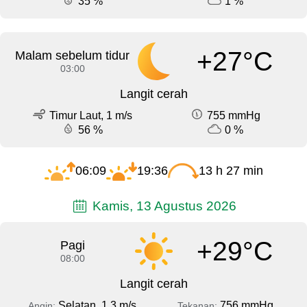
35 %
1 %
+27°C
Malam sebelum tidur
03:00
Langit cerah
Timur Laut, 1 m/s
755 mmHg
56 %
0 %
06:09
19:36
13 h 27 min
Kamis, 13 Agustus 2026
+29°C
Pagi
08:00
Langit cerah
Selatan, 1.3 m/s
756 mmHg
Angin:
Tekanan: