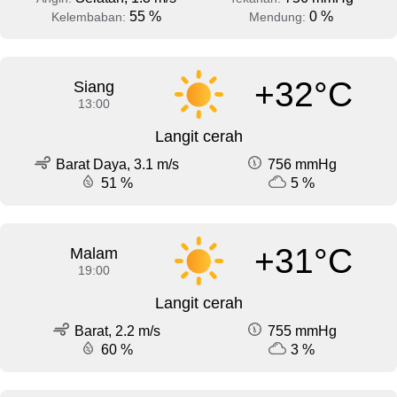
55 %
0 %
Kelembaban:
Mendung:
+32°C
Siang
13:00
Langit cerah
Barat Daya, 3.1 m/s
756 mmHg
51 %
5 %
+31°C
Malam
19:00
Langit cerah
Barat, 2.2 m/s
755 mmHg
60 %
3 %