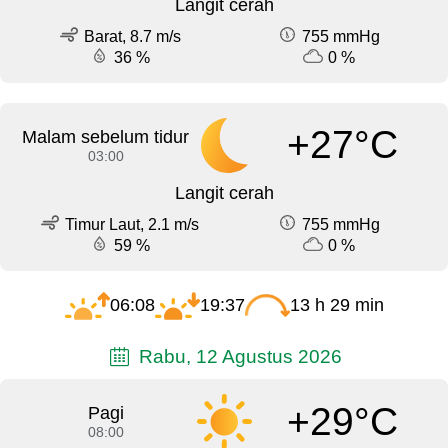
Langit cerah
Barat, 8.7 m/s
755 mmHg
36 %
0 %
+27°C
Malam sebelum tidur
03:00
Langit cerah
Timur Laut, 2.1 m/s
755 mmHg
59 %
0 %
06:08
19:37
13 h 29 min
Rabu, 12 Agustus 2026
+29°C
Pagi
08:00