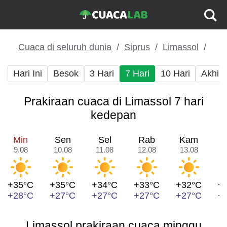
Cuaca di seluruh dunia
Siprus
Limassol
Hari Ini
Besok
3 Hari
7 Hari
10 Hari
Akhir
Prakiraan cuaca di Limassol 7 hari
kedepan
Min
Sen
Sel
Rab
Kam
9.08
10.08
11.08
12.08
13.08
1
+35°C
+35°C
+34°C
+33°C
+32°C
+
+28°C
+27°C
+27°C
+27°C
+27°C
+
Limassol prakiraan cuaca minggu