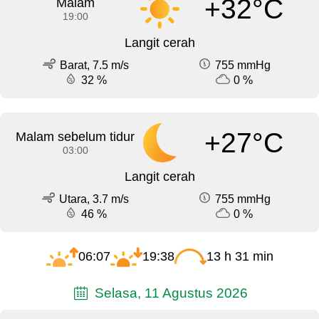
+32°C
Malam
19:00
Langit cerah
Barat, 7.5 m/s
755 mmHg
32 %
0 %
+27°C
Malam sebelum tidur
03:00
Langit cerah
Utara, 3.7 m/s
755 mmHg
46 %
0 %
06:07
19:38
13 h 31 min
Selasa, 11 Agustus 2026