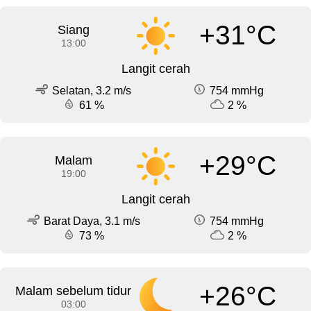
+31°C
Siang
13:00
Langit cerah
Selatan, 3.2 m/s
754 mmHg
61 %
2 %
+29°C
Malam
19:00
Langit cerah
Barat Daya, 3.1 m/s
754 mmHg
73 %
2 %
+26°C
Malam sebelum tidur
03:00