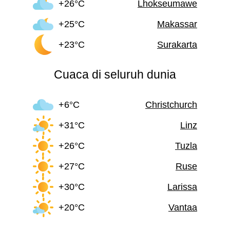
+26°C
Lhokseumawe
+25°C
Makassar
+23°C
Surakarta
Cuaca di seluruh dunia
+6°C
Christchurch
+31°C
Linz
+26°C
Tuzla
+27°C
Ruse
+30°C
Larissa
+20°C
Vantaa