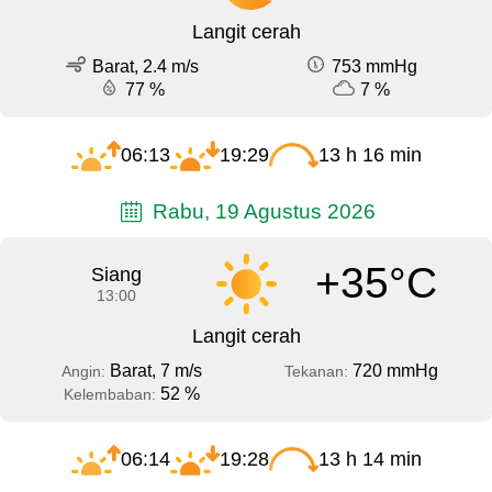
Langit cerah
Barat, 2.4 m/s
753 mmHg
77 %
7 %
06:13
19:29
13 h 16 min
Rabu, 19 Agustus 2026
+35°C
Siang
13:00
Langit cerah
Barat, 7 m/s
720 mmHg
Angin:
Tekanan:
52 %
Kelembaban:
06:14
19:28
13 h 14 min