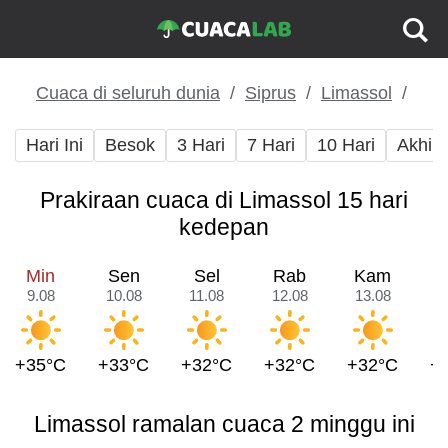
Cuaca di seluruh dunia
Siprus
Limassol
Hari Ini
Besok
3 Hari
7 Hari
10 Hari
Akhir
Prakiraan cuaca di Limassol 15 hari
kedepan
Min
Sen
Sel
Rab
Kam
9.08
10.08
11.08
12.08
13.08
1
+35°C
+33°C
+32°C
+32°C
+32°C
+
Limassol ramalan cuaca 2 minggu ini