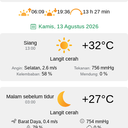
06:09
19:36
13 h 27 min
Kamis, 13 Agustus 2026
+32°C
Siang
13:00
Langit cerah
Selatan, 2.6 m/s
756 mmHg
Angin:
Tekanan:
58 %
0 %
Kelembaban:
Mendung:
+27°C
Malam sebelum tidur
03:00
Langit cerah
Barat Daya, 0.4 m/s
754 mmHg
79 %
0 %