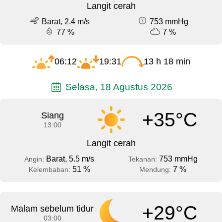
Langit cerah
Barat, 2.4 m/s
753 mmHg
77 %
7 %
06:12
19:31
13 h 18 min
Selasa, 18 Agustus 2026
+35°C
Siang
13:00
Langit cerah
Barat, 5.5 m/s
753 mmHg
Angin:
Tekanan:
51 %
7 %
Kelembaban:
Mendung:
+29°C
Malam sebelum tidur
03:00