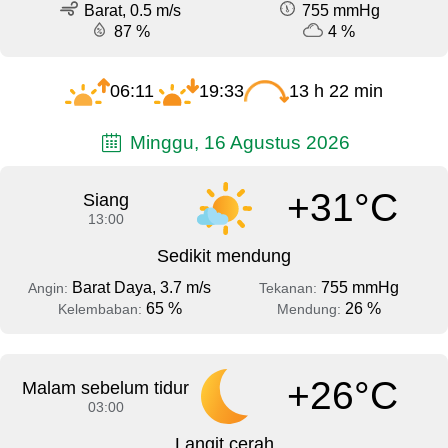
Barat, 0.5 m/s
755 mmHg
87 %
4 %
06:11
19:33
13 h 22 min
Minggu, 16 Agustus 2026
+31°C
Siang
13:00
Sedikit mendung
Barat Daya, 3.7 m/s
755 mmHg
Angin:
Tekanan:
65 %
26 %
Kelembaban:
Mendung:
+26°C
Malam sebelum tidur
03:00
Langit cerah