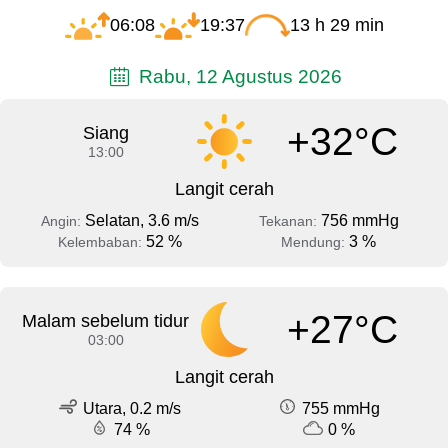
06:08
19:37
13 h 29 min
Rabu, 12 Agustus 2026
+32°C
Siang
13:00
Langit cerah
Selatan, 3.6 m/s
756 mmHg
Angin:
Tekanan:
52 %
3 %
Kelembaban:
Mendung:
+27°C
Malam sebelum tidur
03:00
Langit cerah
Utara, 0.2 m/s
755 mmHg
74 %
0 %