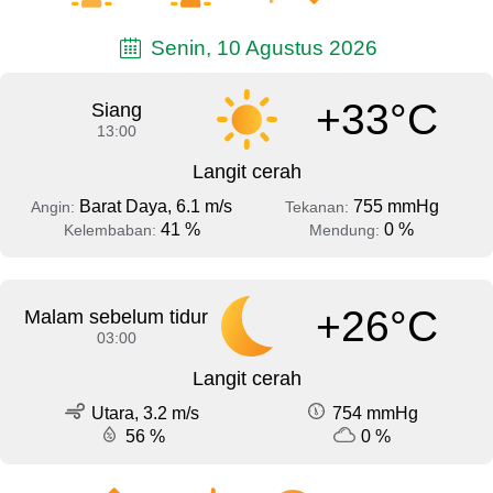
Senin, 10 Agustus 2026
+33°C
Siang
13:00
Langit cerah
Barat Daya, 6.1 m/s
755 mmHg
Angin:
Tekanan:
41 %
0 %
Kelembaban:
Mendung:
+26°C
Malam sebelum tidur
03:00
Langit cerah
Utara, 3.2 m/s
754 mmHg
56 %
0 %