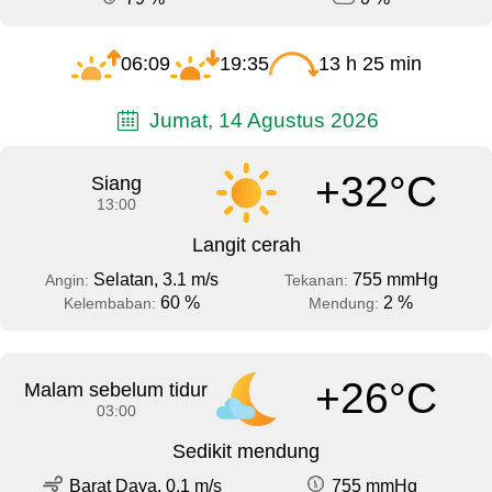
06:09
19:35
13 h 25 min
Jumat, 14 Agustus 2026
+32°C
Siang
13:00
Langit cerah
Selatan, 3.1 m/s
755 mmHg
Angin:
Tekanan:
60 %
2 %
Kelembaban:
Mendung:
+26°C
Malam sebelum tidur
03:00
Sedikit mendung
Barat Daya, 0.1 m/s
755 mmHg