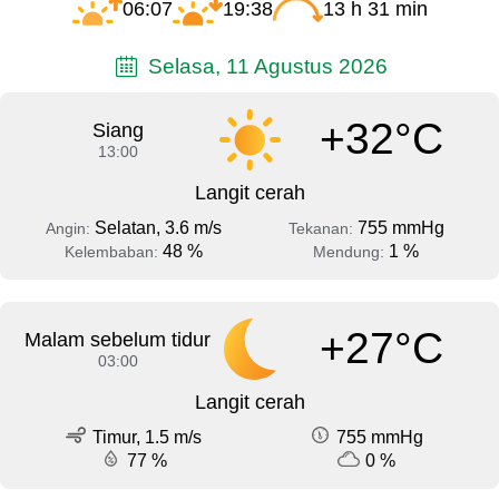
06:07
19:38
13 h 31 min
Selasa, 11 Agustus 2026
+32°C
Siang
13:00
Langit cerah
Selatan, 3.6 m/s
755 mmHg
Angin:
Tekanan:
48 %
1 %
Kelembaban:
Mendung:
+27°C
Malam sebelum tidur
03:00
Langit cerah
Timur, 1.5 m/s
755 mmHg
77 %
0 %