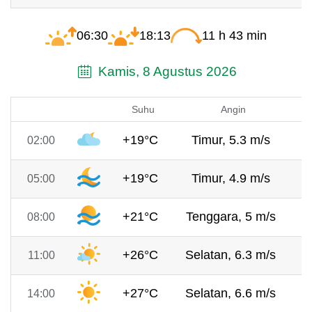
06:30
18:13
11 h 43 min
Kamis, 8 Agustus 2026
Suhu
Angin
+19°C
Timur, 5.3 m/s
7
02:00
+19°C
Timur, 4.9 m/s
7
05:00
+21°C
Tenggara, 5 m/s
7
08:00
+26°C
Selatan, 6.3 m/s
7
11:00
+27°C
Selatan, 6.6 m/s
7
14:00