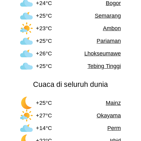
+24°C
Bogor
+25°C
Semarang
+23°C
Ambon
+25°C
Pariaman
+26°C
Lhokseumawe
+25°C
Tebing Tinggi
Cuaca di seluruh dunia
+25°C
Mainz
+27°C
Okayama
+14°C
Perm
+22°C
Irbid