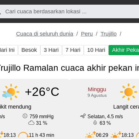
Cuaca di seluruh dunia
Peru
Trujillo
ari Ini
Besok
3 Hari
7 Hari
10 Hari
Akhir Pek
rujillo Ramalan cuaca akhir pekan i
+26°C
Minggu
9 Agustus
ikit mendung
Langit cer
m/s
759 mmHg
Selatan, 4.5 m/s
31 %
63 %
18:13
11 h 43 min
06:29
18:13