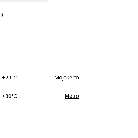
o
+29°C
Mojokerto
+30°C
Metro