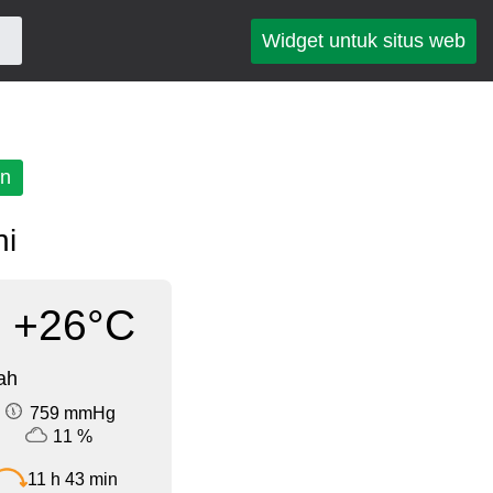
Widget untuk situs web
an
ni
+26°C
ah
759 mmHg
11 %
11 h 43 min