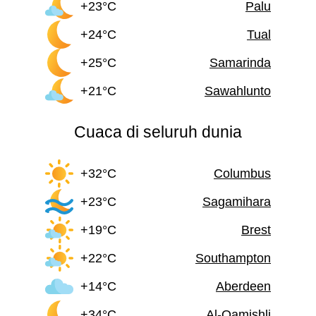
+23°C
Palu
+24°C
Tual
+25°C
Samarinda
+21°C
Sawahlunto
Cuaca di seluruh dunia
+32°C
Columbus
+23°C
Sagamihara
+19°C
Brest
+22°C
Southampton
+14°C
Aberdeen
+34°C
Al-Qamishli