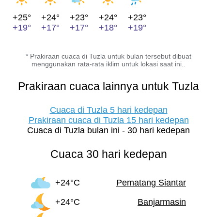
+25°
+24°
+23°
+24°
+23°
+19°
+17°
+17°
+18°
+19°
* Prakiraan cuaca di Tuzla untuk bulan tersebut dibuat
menggunakan rata-rata iklim untuk lokasi saat ini..
Prakiraan cuaca lainnya untuk Tuzla
Cuaca di Tuzla 5 hari kedepan
Prakiraan cuaca di Tuzla 15 hari kedepan
Cuaca di Tuzla bulan ini - 30 hari kedepan
Cuaca 30 hari kedepan
+24°C
Pematang Siantar
+24°C
Banjarmasin