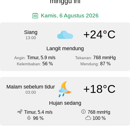
minggu ini
Kamis, 6 Agustus 2026
+24°C
Siang
13:00
Langit mendung
Timur, 5.9 m/s
768 mmHg
Angin:
Tekanan:
56 %
87 %
Kelembaban:
Mendung:
+18°C
Malam sebelum tidur
03:00
Hujan sedang
Timur, 5.4 m/s
768 mmHg
96 %
100 %