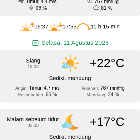
Timur, 4.4 m/s
767 mmHg
96 %
81 %
06:37
17:53
11 h 15 min
Selasa, 11 Agustus 2026
+22°C
Siang
13:00
Sedikit mendung
Timur, 4.7 m/s
767 mmHg
Angin:
Tekanan:
66 %
34 %
Kelembaban:
Mendung:
+17°C
Malam sebelum tidur
03:00
Sedikit mendung