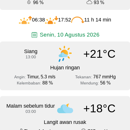
96 %
93 %
06:38
17:52
11 h 14 min
Senin, 10 Agustus 2026
+21°C
Siang
13:00
Hujan ringan
Timur, 5.3 m/s
767 mmHg
Angin:
Tekanan:
88 %
56 %
Kelembaban:
Mendung:
+18°C
Malam sebelum tidur
03:00
Langit awan rusak