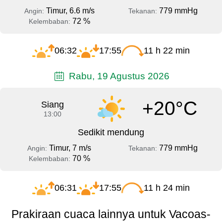
Timur, 6.6 m/s
779 mmHg
Angin:
Tekanan:
72 %
Kelembaban:
06:32
17:55
11 h 22 min
Rabu, 19 Agustus 2026
+20°C
Siang
13:00
Sedikit mendung
Timur, 7 m/s
779 mmHg
Angin:
Tekanan:
70 %
Kelembaban:
06:31
17:55
11 h 24 min
Prakiraan cuaca lainnya untuk Vacoas-