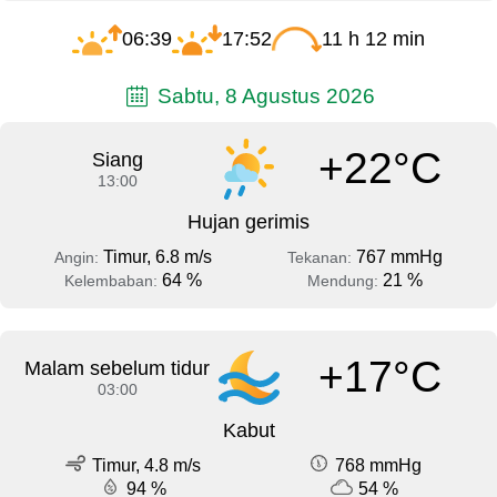
06:39
17:52
11 h 12 min
Sabtu, 8 Agustus 2026
+22°C
Siang
13:00
Hujan gerimis
Timur, 6.8 m/s
767 mmHg
Angin:
Tekanan:
64 %
21 %
Kelembaban:
Mendung:
+17°C
Malam sebelum tidur
03:00
Kabut
Timur, 4.8 m/s
768 mmHg
94 %
54 %