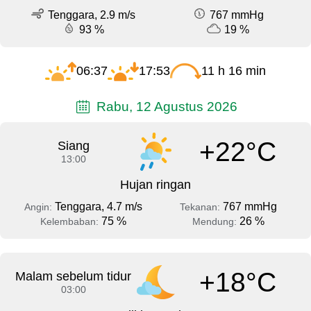
Tenggara, 2.9 m/s
767 mmHg
93 %
19 %
06:37
17:53
11 h 16 min
Rabu, 12 Agustus 2026
+22°C
Siang
13:00
Hujan ringan
Tenggara, 4.7 m/s
767 mmHg
Angin:
Tekanan:
75 %
26 %
Kelembaban:
Mendung:
+18°C
Malam sebelum tidur
03:00