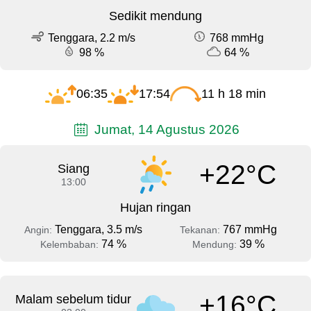
Sedikit mendung
Tenggara, 2.2 m/s
768 mmHg
98 %
64 %
06:35
17:54
11 h 18 min
Jumat, 14 Agustus 2026
+22°C
Siang
13:00
Hujan ringan
Tenggara, 3.5 m/s
767 mmHg
Angin:
Tekanan:
74 %
39 %
Kelembaban:
Mendung:
+16°C
Malam sebelum tidur