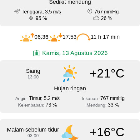
Sedikit mendung
Tenggara, 3.5 m/s
767 mmHg
95 %
26 %
06:36
17:53
11 h 17 min
Kamis, 13 Agustus 2026
+21°C
Siang
13:00
Hujan ringan
Timur, 5.2 m/s
767 mmHg
Angin:
Tekanan:
73 %
33 %
Kelembaban:
Mendung:
+16°C
Malam sebelum tidur
03:00