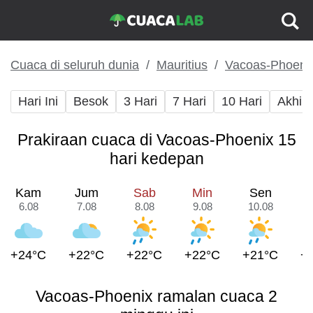
Cuaca di seluruh dunia
Mauritius
Vacoas-Phoeni
Hari Ini
Besok
3 Hari
7 Hari
10 Hari
Akhir
Prakiraan cuaca di Vacoas-Phoenix 15
hari kedepan
Kam
Jum
Sab
Min
Sen
6.08
7.08
8.08
9.08
10.08
1
+24°C
+22°C
+22°C
+22°C
+21°C
+
Vacoas-Phoenix ramalan cuaca 2