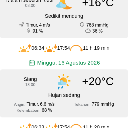
+16°C
Malam sebelum tidur
03:00
Sedikit mendung
Timur, 4 m/s
768 mmHg
91 %
36 %
06:34
17:54
11 h 19 min
Minggu, 16 Agustus 2026
+20°C
Siang
13:00
Hujan sedang
Timur, 6.6 m/s
779 mmHg
Angin:
Tekanan:
68 %
Kelembaban:
06:33
17:54
11 h 20 min