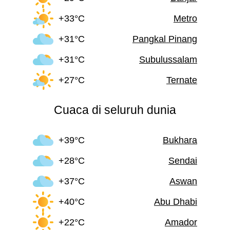
+33°C
Metro
+31°C
Pangkal Pinang
+31°C
Subulussalam
+27°C
Ternate
Cuaca di seluruh dunia
+39°C
Bukhara
+28°C
Sendai
+37°C
Aswan
+40°C
Abu Dhabi
+22°C
Amador