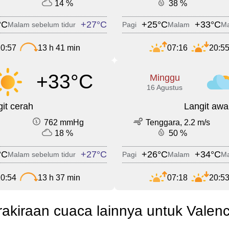
14 %
38 %
°C
+27°C
+25°C
+33°C
Malam sebelum tidur
Pagi
Malam
Ma
0:57
13 h 41 min
07:16
20:5
+33°C
Minggu
16 Agustus
it cerah
Langit awa
762 mmHg
Tenggara, 2.2 m/s
18 %
50 %
°C
+27°C
+26°C
+34°C
Malam sebelum tidur
Pagi
Malam
Ma
0:54
13 h 37 min
07:18
20:5
rakiraan cuaca lainnya untuk Valenc