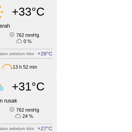
+33°C
cerah
762 mmHg
0 %
+28°C
lam sebelum tidur
3
13 h 52 min
+31°C
n rusak
762 mmHg
24 %
+27°C
lam sebelum tidur