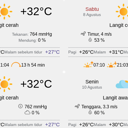
+32°C
Sabtu
8 Agustus
it cerah
Langit 
764 mmHg
Timur, 4 m/s
Tekanan:
0 %
53 %
Mendung:
°C
+27°C
+26°C
+31°C
Malam sebelum tidur
Pagi
Malam
Ma
1:04
13 h 54 min
07:10
21:0
+32°C
Senin
10 Agustus
it cerah
Langit awa
762 mmHg
Tenggara, 3.3 m/s
0 %
60 %
°C
+27°C
+26°C
+30°C
Malam sebelum tidur
Pagi
Malam
Ma