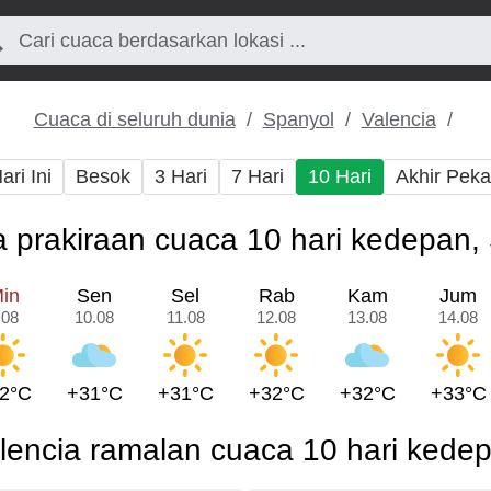
Cuaca di seluruh dunia
Spanyol
Valencia
ari Ini
Besok
3 Hari
7 Hari
10 Hari
Akhir Pek
a prakiraan cuaca 10 hari kedepan,
in
Sen
Sel
Rab
Kam
Jum
.08
10.08
11.08
12.08
13.08
14.08
2°C
+31°C
+31°C
+32°C
+32°C
+33°C
lencia ramalan cuaca 10 hari kede