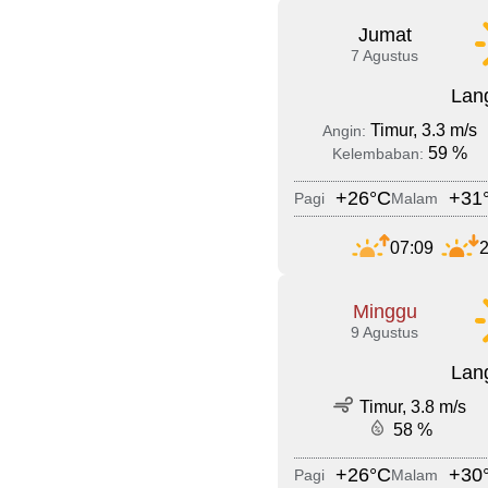
Jumat
7 Agustus
Lang
Timur, 3.3 m/s
Angin:
59 %
Kelembaban:
+26°C
+31
Pagi
Malam
07:09
2
Minggu
9 Agustus
Lang
Timur, 3.8 m/s
58 %
+26°C
+30
Pagi
Malam