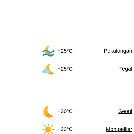
+25°C
Pekalongan
+25°C
Tegal
+30°C
Seoul
+33°C
Montpellier