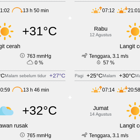
1:02
13 h 50 min
07:12
21:0
+31°C
Rabu
12 Agustus
it cerah
Langit 
763 mmHg
Tenggara, 3.1 m/s
0 %
57 %
°C
+27°C
+25°C
+30°C
Malam sebelum tidur
Pagi
Malam
Ma
0:59
13 h 46 min
07:14
20:5
+32°C
Jumat
14 Agustus
 awan rusak
Langit 
765 mmHg
Tenggara, 3.1 m/s