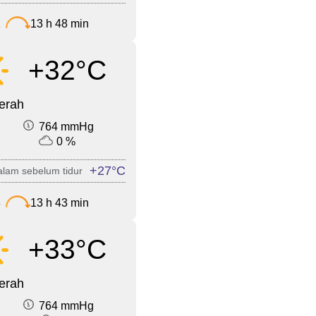
1
13 h 48 min
+32°C
cerah
764 mmHg
0 %
+27°C
lam sebelum tidur
8
13 h 43 min
+33°C
cerah
764 mmHg