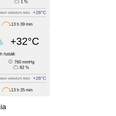
1 %
+28°C
lam sebelum tidur
5
13 h 39 min
+32°C
n rusak
760 mmHg
82 %
+28°C
lam sebelum tidur
3
13 h 35 min
ia