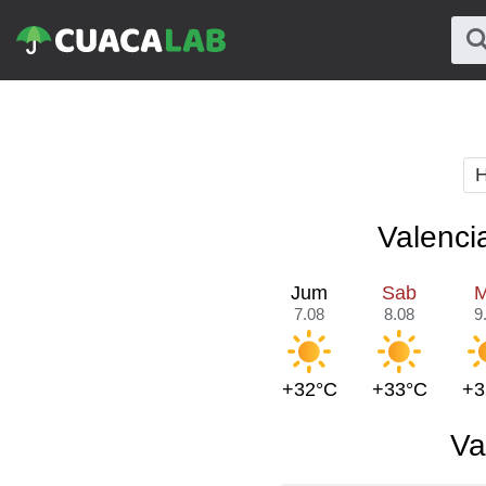
H
Valenci
Jum
Sab
M
7.08
8.08
9
+32°C
+33°C
+3
Va