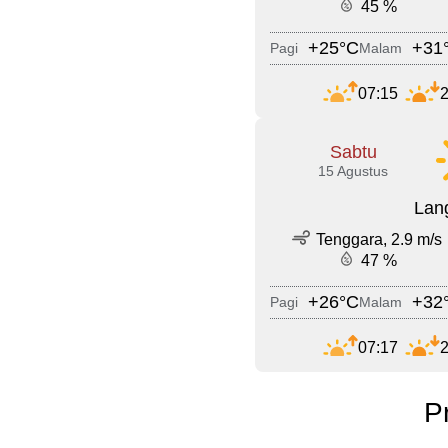
45 %
+25°C
+31
Pagi
Malam
07:15
2
Sabtu
15 Agustus
Lang
Tenggara, 2.9 m/s
47 %
+26°C
+32
Pagi
Malam
07:17
2
P