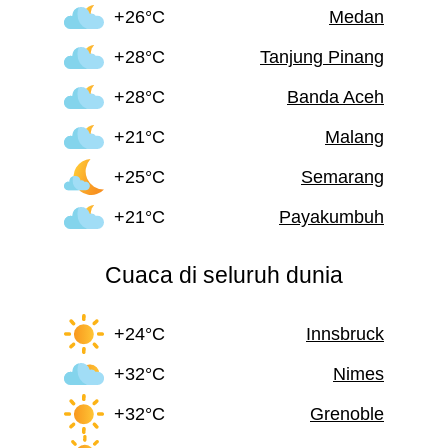
+26°C
Medan
+28°C
Tanjung Pinang
+28°C
Banda Aceh
+21°C
Malang
+25°C
Semarang
+21°C
Payakumbuh
Cuaca di seluruh dunia
+24°C
Innsbruck
+32°C
Nimes
+32°C
Grenoble