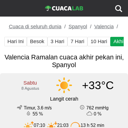
Cuaca di seluruh dunia
Spanyol
Valencia
Hari Ini
Besok
3 Hari
7 Hari
10 Hari
Akhir
Valencia Ramalan cuaca akhir pekan ini,
Spanyol
+33°C
Sabtu
8 Agustus
Langit cerah
Timur, 3.6 m/s
762 mmHg
55 %
0 %
07:10
21:03
13 h 52 min