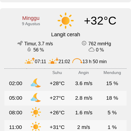
+32°C
Minggu
9 Agustus
Langit cerah
Timur, 3.7 m/s
762 mmHg
56 %
0 %
07:11
21:02
13 h 50 min
Suhu
Angin
Mendung
02:00
+28°C
3.6 m/s
15 %
05:00
+27°C
2.8 m/s
18 %
08:00
+26°C
1.6 m/s
5 %
11:00
+31°C
2 m/s
1 %