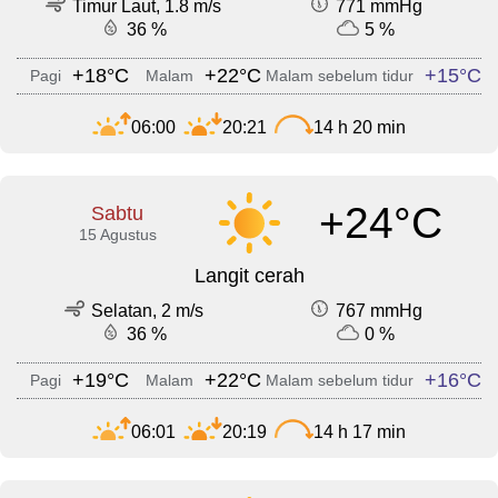
Timur Laut, 1.8 m/s
771 mmHg
36 %
5 %
+18°C
+22°C
+15°C
Pagi
Malam
Malam sebelum tidur
06:00
20:21
14 h 20 min
+24°C
Sabtu
15 Agustus
Langit cerah
Selatan, 2 m/s
767 mmHg
36 %
0 %
+19°C
+22°C
+16°C
Pagi
Malam
Malam sebelum tidur
06:01
20:19
14 h 17 min