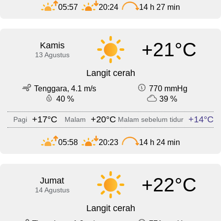
05:57
20:24
14 h 27 min
+21°C
Kamis
13 Agustus
Langit cerah
Tenggara, 4.1 m/s
770 mmHg
40 %
39 %
+17°C
+20°C
+14°C
Pagi
Malam
Malam sebelum tidur
05:58
20:23
14 h 24 min
+22°C
Jumat
14 Agustus
Langit cerah