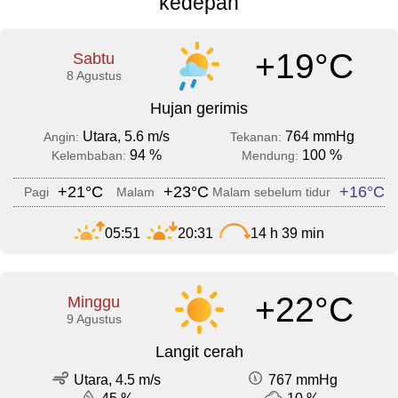
kedepan
+19°C
Sabtu
8 Agustus
Hujan gerimis
Utara, 5.6 m/s
764 mmHg
Angin:
Tekanan:
94 %
100 %
Kelembaban:
Mendung:
+21°C
+23°C
+16°C
Pagi
Malam
Malam sebelum tidur
05:51
20:31
14 h 39 min
+22°C
Minggu
9 Agustus
Langit cerah
Utara, 4.5 m/s
767 mmHg