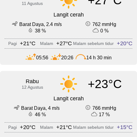
+27°C
11 Agustus
Langit cerah
Barat Daya, 2.4 m/s
762 mmHg
38 %
0 %
+21°C
+27°C
+20°C
Pagi
Malam
Malam sebelum tidur
05:56
20:26
14 h 30 min
+23°C
Rabu
12 Agustus
Langit cerah
Barat Daya, 4 m/s
766 mmHg
46 %
17 %
+20°C
+21°C
+15°C
Pagi
Malam
Malam sebelum tidur