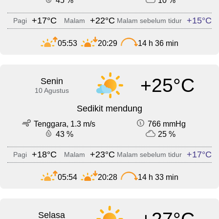
45 %
10 %
+17°C
+22°C
+15°C
Pagi
Malam
Malam sebelum tidur
05:53
20:29
14 h 36 min
+25°C
Senin
10 Agustus
Sedikit mendung
Tenggara, 1.3 m/s
766 mmHg
43 %
25 %
+18°C
+23°C
+17°C
Pagi
Malam
Malam sebelum tidur
05:54
20:28
14 h 33 min
Selasa