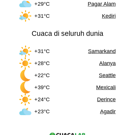
+29°C
Pagar Alam
+31°C
Kediri
Cuaca di seluruh dunia
+31°C
Samarkand
+28°C
Alanya
+22°C
Seattle
+39°C
Mexicali
+24°C
Derince
+23°C
Agadir