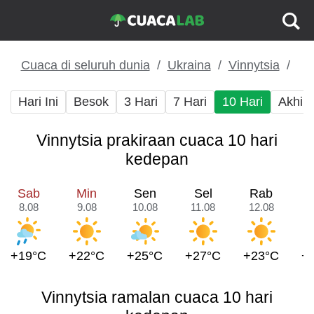
Cuaca di seluruh dunia
Ukraina
Vinnytsia
Hari Ini
Besok
3 Hari
7 Hari
10 Hari
Akhir
Vinnytsia prakiraan cuaca 10 hari
kedepan
Sab
Min
Sen
Sel
Rab
8.08
9.08
10.08
11.08
12.08
1
+19°C
+22°C
+25°C
+27°C
+23°C
+
Vinnytsia ramalan cuaca 10 hari