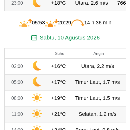
+18°C
Utara, 2.6 m/s
766 
23:00
05:53
20:29
14 h 36 min
Sabtu, 10 Agustus 2026
Suhu
Angin
+16°C
Utara, 2.2 m/s
02:00
+17°C
Timur Laut, 1.7 m/s
05:00
+19°C
Timur Laut, 1.5 m/s
08:00
+21°C
Selatan, 1.2 m/s
11:00