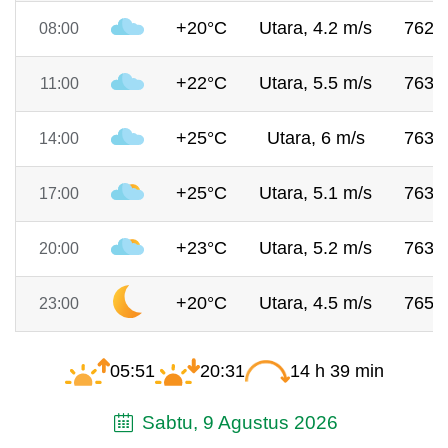
+20°C
Utara, 4.2 m/s
762 
08:00
+22°C
Utara, 5.5 m/s
763 
11:00
+25°C
Utara, 6 m/s
763 
14:00
+25°C
Utara, 5.1 m/s
763 
17:00
+23°C
Utara, 5.2 m/s
763 
20:00
+20°C
Utara, 4.5 m/s
765 
23:00
05:51
20:31
14 h 39 min
Sabtu, 9 Agustus 2026