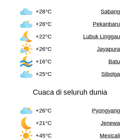
+28°C
Sabang
+26°C
Pekanbaru
+22°C
Lubuk Linggau
+26°C
Jayapura
+16°C
Batu
+25°C
Sibolga
Cuaca di seluruh dunia
+26°C
Pyongyang
+21°C
Jenewa
+45°C
Mexicali