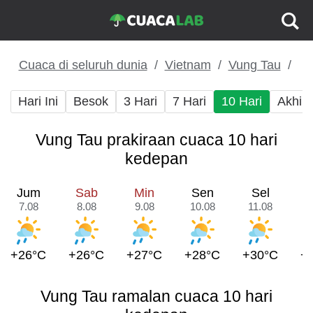
Cuaca di seluruh dunia
Vietnam
Vung Tau
Hari Ini
Besok
3 Hari
7 Hari
10 Hari
Akhir
Vung Tau prakiraan cuaca 10 hari
kedepan
Jum
Sab
Min
Sen
Sel
7.08
8.08
9.08
10.08
11.08
1
+26°C
+26°C
+27°C
+28°C
+30°C
+
Vung Tau ramalan cuaca 10 hari