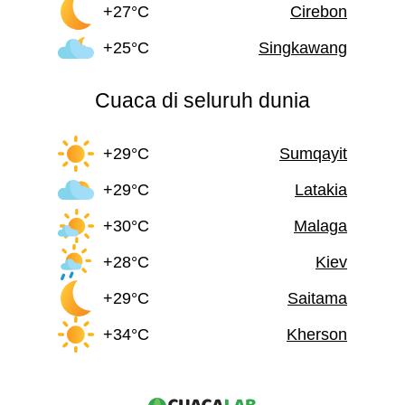
+27°C
Cirebon
+25°C
Singkawang
Cuaca di seluruh dunia
+29°C
Sumqayit
+29°C
Latakia
+30°C
Malaga
+28°C
Kiev
+29°C
Saitama
+34°C
Kherson