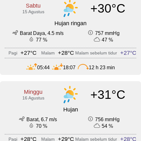
+30°C
Sabtu
15 Agustus
Hujan ringan
Barat Daya, 4.5 m/s
757 mmHg
77 %
47 %
+27°C
+28°C
+27°C
Pagi
Malam
Malam sebelum tidur
05:44
18:07
12 h 23 min
+31°C
Minggu
16 Agustus
Hujan
Barat, 6.7 m/s
756 mmHg
70 %
54 %
+28°C
+29°C
+28°C
Pagi
Malam
Malam sebelum tidur