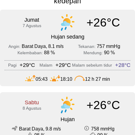
kedepan
+26°C
Jumat
7 Agustus
Hujan sedang
Barat Daya, 8.1 m/s
757 mmHg
Angin:
Tekanan:
88 %
90 %
Kelembaban:
Mendung:
+29°C
+29°C
+28°C
Pagi
Malam
Malam sebelum tidur
05:43
18:10
12 h 27 min
+26°C
Sabtu
8 Agustus
Hujan
Barat Daya, 9.8 m/s
758 mmHg