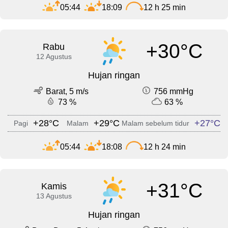
05:44
18:09
12 h 25 min
+30°C
Rabu
12 Agustus
Hujan ringan
Barat, 5 m/s
756 mmHg
73 %
63 %
+28°C
+29°C
+27°C
Pagi
Malam
Malam sebelum tidur
05:44
18:08
12 h 24 min
+31°C
Kamis
13 Agustus
Hujan ringan