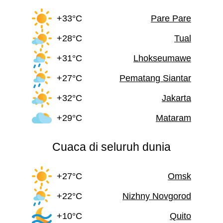
+33°C
Pare Pare
+28°C
Tual
+31°C
Lhokseumawe
+27°C
Pematang Siantar
+32°C
Jakarta
+29°C
Mataram
Cuaca di seluruh dunia
+27°C
Omsk
+22°C
Nizhny Novgorod
+10°C
Quito