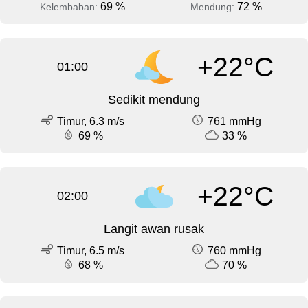
69 %
72 %
Kelembaban:
Mendung:
+22°C
01:00
Sedikit mendung
Timur, 6.3 m/s
761 mmHg
69 %
33 %
+22°C
02:00
Langit awan rusak
Timur, 6.5 m/s
760 mmHg
68 %
70 %