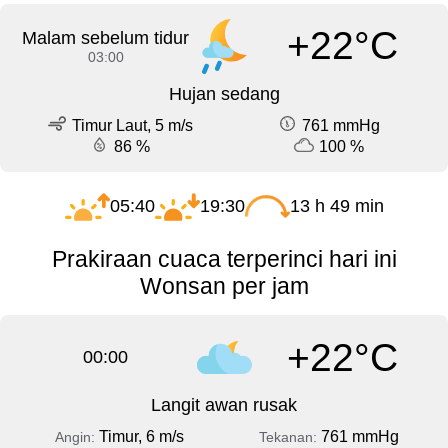
+22°C
Malam sebelum tidur
03:00
Hujan sedang
Timur Laut, 5 m/s
761 mmHg
86 %
100 %
05:40
19:30
13 h 49 min
Prakiraan cuaca terperinci hari ini
Wonsan per jam
+22°C
00:00
Langit awan rusak
Timur, 6 m/s
761 mmHg
Angin:
Tekanan: