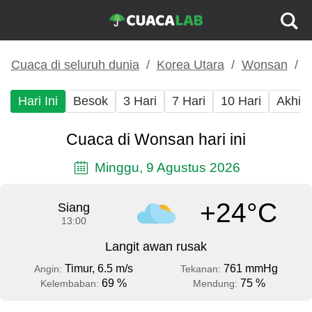
Cuaca di seluruh dunia
Korea Utara
Wonsan
Hari Ini
Besok
3 Hari
7 Hari
10 Hari
Akhir
Cuaca di Wonsan hari ini
Minggu, 9 Agustus 2026
+24°C
Siang
13:00
Langit awan rusak
Timur, 6.5 m/s
761 mmHg
Angin:
Tekanan:
69 %
75 %
Kelembaban:
Mendung: