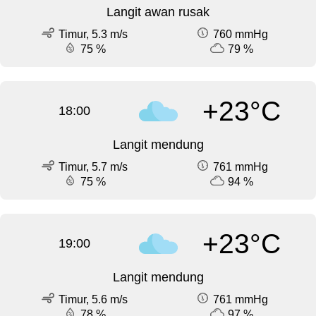
Langit awan rusak
Timur, 5.3 m/s
760 mmHg
75 %
79 %
+23°C
18:00
Langit mendung
Timur, 5.7 m/s
761 mmHg
75 %
94 %
+23°C
19:00
Langit mendung
Timur, 5.6 m/s
761 mmHg
78 %
97 %