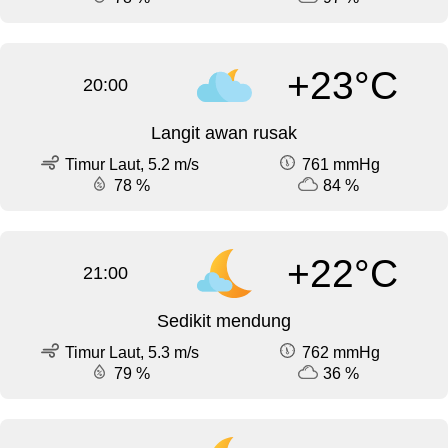
+23°C
20:00
Langit awan rusak
Timur Laut, 5.2 m/s
761 mmHg
78 %
84 %
+22°C
21:00
Sedikit mendung
Timur Laut, 5.3 m/s
762 mmHg
79 %
36 %