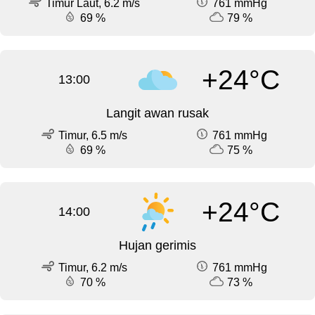
Timur Laut, 6.2 m/s
761 mmHg
69 %
79 %
+24°C
13:00
Langit awan rusak
Timur, 6.5 m/s
761 mmHg
69 %
75 %
+24°C
14:00
Hujan gerimis
Timur, 6.2 m/s
761 mmHg
70 %
73 %