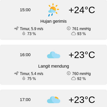
+24°C
15:00
Hujan gerimis
Timur, 5.9 m/s
761 mmHg
73 %
93 %
+23°C
16:00
Langit mendung
Timur, 5.4 m/s
760 mmHg
75 %
92 %
+23°C
17:00