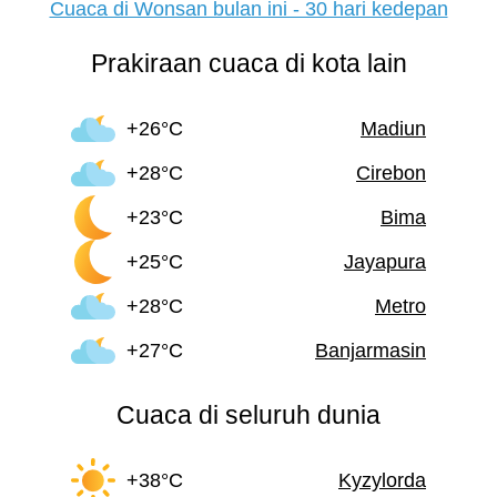
Cuaca di Wonsan bulan ini - 30 hari kedepan
Prakiraan cuaca di kota lain
+26°C
Madiun
+28°C
Cirebon
+23°C
Bima
+25°C
Jayapura
+28°C
Metro
+27°C
Banjarmasin
Cuaca di seluruh dunia
+38°C
Kyzylorda