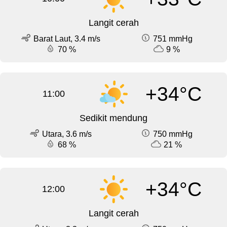
Langit cerah
Barat Laut, 3.4 m/s
751 mmHg
70 %
9 %
+34°C
11:00
Sedikit mendung
Utara, 3.6 m/s
750 mmHg
68 %
21 %
+34°C
12:00
Langit cerah