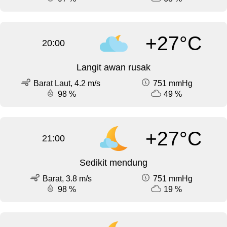
+27°C
20:00
Langit awan rusak
Barat Laut, 4.2 m/s
751 mmHg
98 %
49 %
+27°C
21:00
Sedikit mendung
Barat, 3.8 m/s
751 mmHg
98 %
19 %