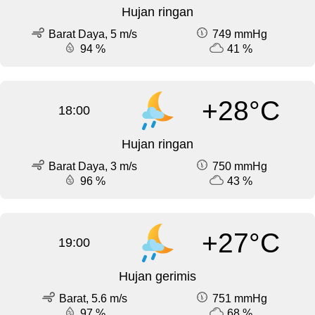
Hujan ringan
Barat Daya, 5 m/s
749 mmHg
94 %
41 %
+28°C
18:00
Hujan ringan
Barat Daya, 3 m/s
750 mmHg
96 %
43 %
+27°C
19:00
Hujan gerimis
Barat, 5.6 m/s
751 mmHg
97 %
68 %