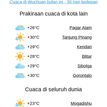
Cuaca di Wuchuan bulan ini - 30 hari kedepan
Prakiraan cuaca di kota lain
+26°C
Pagar Alam
+30°C
Tanjung Pinang
+29°C
Kendari
+28°C
Blitar
+29°C
Sibolga
+30°C
Gorontalo
Cuaca di seluruh dunia
+23°C
Mogadishu