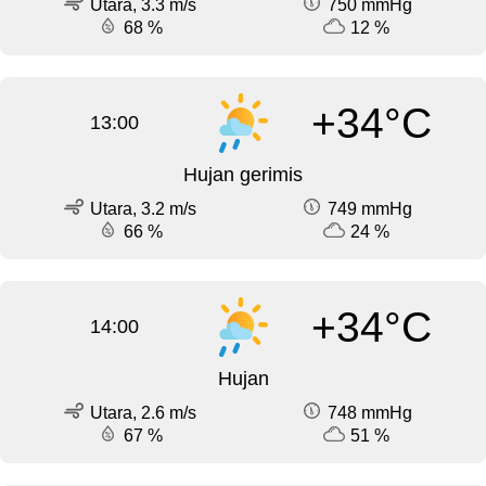
Utara, 3.3 m/s
750 mmHg
68 %
12 %
+34°C
13:00
Hujan gerimis
Utara, 3.2 m/s
749 mmHg
66 %
24 %
+34°C
14:00
Hujan
Utara, 2.6 m/s
748 mmHg
67 %
51 %