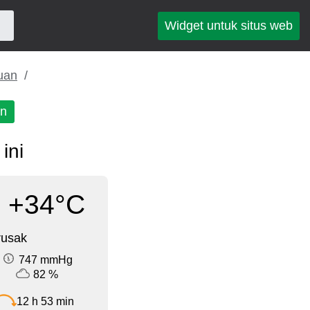
Widget untuk situs web
uan
an
ini
+34°C
rusak
747 mmHg
82 %
12 h 53 min