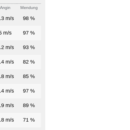
Angin
Mendung
.3 m/s
98 %
5 m/s
97 %
.2 m/s
93 %
.4 m/s
82 %
.8 m/s
85 %
.4 m/s
97 %
.9 m/s
89 %
.8 m/s
71 %