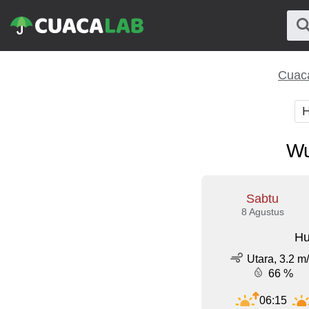
Cuaca
H
Wu
Sabtu
8 Agustus
Hu
Utara, 3.2 m
66 %
06:15