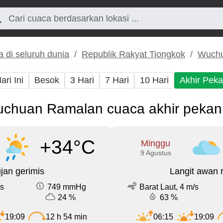
 di seluruh dunia
Republik Rakyat Tiongkok
Wuch
ari Ini
Besok
3 Hari
7 Hari
10 Hari
Akhir Pek
chuan Ramalan cuaca akhir pekan 
+34°C
Minggu
9 Agustus
jan gerimis
Langit awan 
/s
749 mmHg
Barat Laut, 4 m/s
24 %
63 %
19:09
12 h 54 min
06:15
19:09