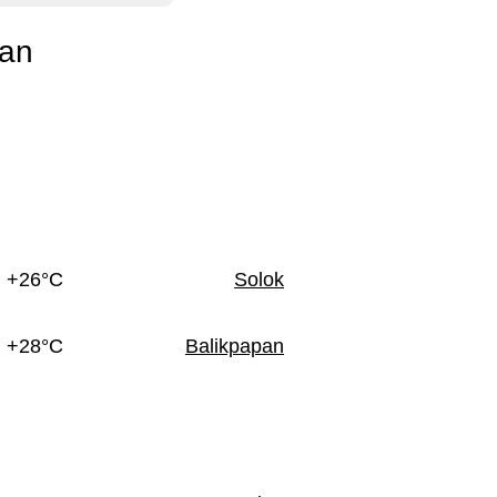
uan
+26°C
Solok
+28°C
Balikpapan