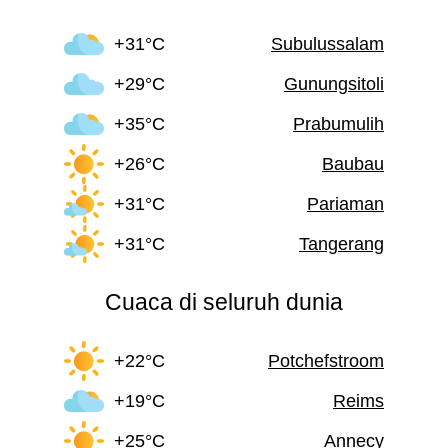
+31°C
Subulussalam
+29°C
Gunungsitoli
+35°C
Prabumulih
+26°C
Baubau
+31°C
Pariaman
+31°C
Tangerang
Cuaca di seluruh dunia
+22°C
Potchefstroom
+19°C
Reims
+25°C
Annecy