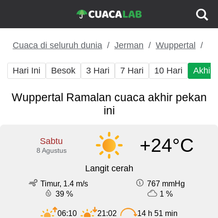
Cuaca di seluruh dunia
Jerman
Wuppertal
Hari Ini
Besok
3 Hari
7 Hari
10 Hari
Akhir
Wuppertal Ramalan cuaca akhir pekan
ini
+24°C
Sabtu
8 Agustus
Langit cerah
Timur, 1.4 m/s
767 mmHg
39 %
1 %
06:10
21:02
14 h 51 min