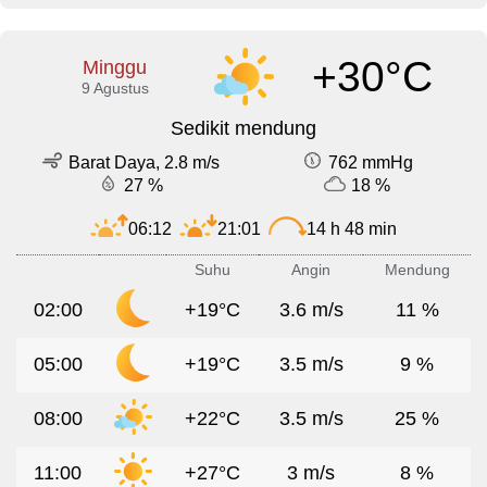
+30°C
Minggu
9 Agustus
Sedikit mendung
Barat Daya, 2.8 m/s
762 mmHg
27 %
18 %
06:12
21:01
14 h 48 min
Suhu
Angin
Mendung
02:00
+19°C
3.6 m/s
11 %
05:00
+19°C
3.5 m/s
9 %
08:00
+22°C
3.5 m/s
25 %
11:00
+27°C
3 m/s
8 %