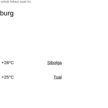
ntuk lokasi saat ini..
nburg
+28°C
Sibolga
+25°C
Tual