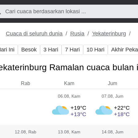
Cuaca di seluruh dunia
Rusia
Yekaterinburg
ari Ini
Besok
3 Hari
7 Hari
10 Hari
Akhir Pek
ekaterinburg Ramalan cuaca bulan i
Rab
Kam
Jum
06.08
, Kam
07.08
, Jum
+19°
C
+22°
C
+13°
C
+18°
C
12.08
, Rab
13.08
, Kam
14.08
, Jum