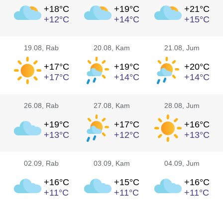
+18°
C
+19°
C
+21°
C
+12°
C
+14°
C
+15°
C
19.08
, Rab
20.08
, Kam
21.08
, Jum
+17°
C
+19°
C
+20°
C
+17°
C
+14°
C
+14°
C
26.08
, Rab
27.08
, Kam
28.08
, Jum
+19°
C
+17°
C
+16°
C
+13°
C
+12°
C
+13°
C
02.09
, Rab
03.09
, Kam
04.09
, Jum
+16°
C
+15°
C
+16°
C
+11°
C
+11°
C
+11°
C