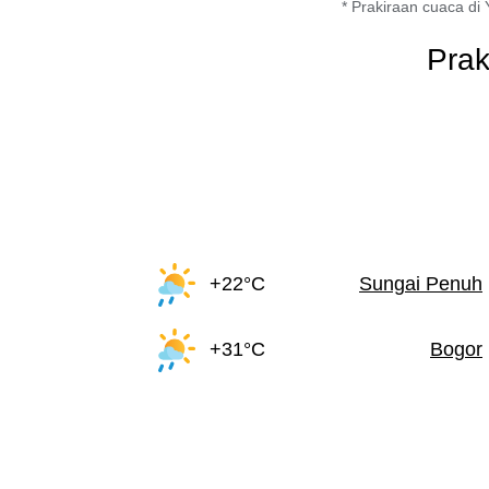
* Prakiraan cuaca di 
Prak
+22°C
Sungai Penuh
+31°C
Bogor