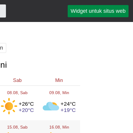
Widget untuk situs web
an
ni
Sab
Min
08.08
, Sab
09.08
, Min
+26°
C
+24°
C
+20°
C
+19°
C
15.08
, Sab
16.08
, Min