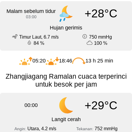
+28°C
Malam sebelum tidur
03:00
Hujan gerimis
Timur Laut, 6.7 m/s
750 mmHg
84 %
100 %
05:20
18:46
13 h 25 min
Zhangjiagang Ramalan cuaca terperinci
untuk besok per jam
+29°C
00:00
Langit cerah
Utara, 4.2 m/s
752 mmHg
Angin:
Tekanan: