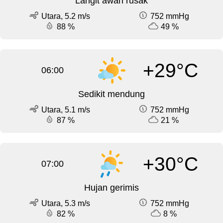
Langit awan rusak
Utara, 5.2 m/s
752 mmHg
88 %
49 %
+29°C
06:00
Sedikit mendung
Utara, 5.1 m/s
752 mmHg
87 %
21 %
+30°C
07:00
Hujan gerimis
Utara, 5.3 m/s
752 mmHg
82 %
8 %