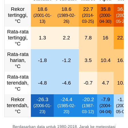
Rekor
18.6
18.6
22.7
35.8
36.9
tertinggi,
(2001-01-
(1989-02-
(2014-
(2000-
(2007-
°C
13)
26)
03-25)
04-30)
05-23)
Rata-rata
tertinggi,
1.3
2.2
7.8
16
22.6
°C
Rata-rata
harian,
-1.8
-1.2
3.5
10.4
16.5
°C
Rata-rata
terendah,
-4.8
-4.6
-0.7
4.7
10.3
°C
Rekor
-26.3
-24.4
-20.2
-7.9
-1.5
terendah,
(2006-01-
(1985-02-
(1987-
(2004-
(2000-
°C
23)
20)
03-12)
04-04)
05-03)
Berdasarkan data untuk 1980-2018, Jarak ke meteostasi