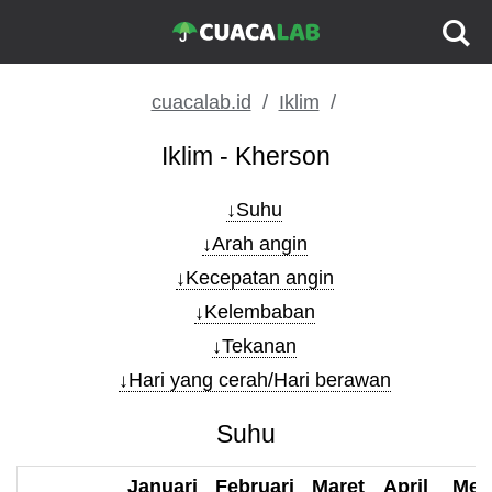
cuacalab.id
Iklim
Iklim - Kherson
Suhu
Arah angin
Kecepatan angin
Kelembaban
Tekanan
Hari yang cerah/Hari berawan
Suhu
Januari
Februari
Maret
April
Mei