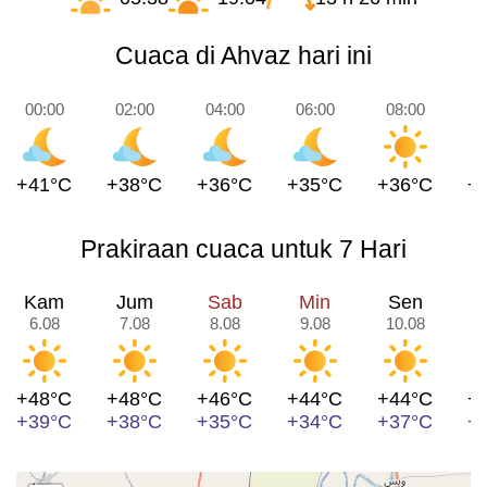
Cuaca di Ahvaz hari ini
00:00
02:00
04:00
06:00
08:00
1
+41°C
+38°C
+36°C
+35°C
+36°C
+
Prakiraan cuaca untuk 7 Hari
Kam
Jum
Sab
Min
Sen
6.08
7.08
8.08
9.08
10.08
1
+48°C
+48°C
+46°C
+44°C
+44°C
+
+39°C
+38°C
+35°C
+34°C
+37°C
+