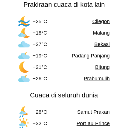
Prakiraan cuaca di kota lain
+25°C
Cilegon
+18°C
Malang
+27°C
Bekasi
+19°C
Padang Panjang
+21°C
Bitung
+26°C
Prabumulih
Cuaca di seluruh dunia
+28°C
Samut Prakan
+32°C
Port-au-Prince