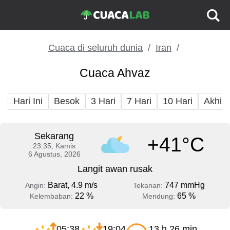
Cuaca di seluruh dunia
Iran
Cuaca Ahvaz
Hari Ini
Besok
3 Hari
7 Hari
10 Hari
Akhir
Sekarang
+41°C
23:35, Kamis
6 Agustus, 2026
Langit awan rusak
Barat, 4.9 m/s
747 mmHg
Angin:
Tekanan:
22 %
65 %
Kelembaban:
Mendung:
05:38
19:04
13 h 26 min