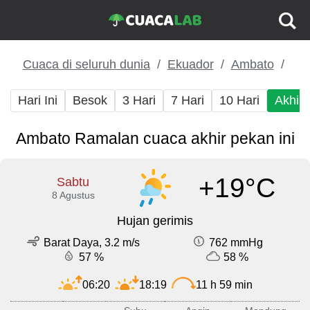
Cuaca di seluruh dunia
Ekuador
Ambato
Hari Ini
Besok
3 Hari
7 Hari
10 Hari
Akhir
Ambato Ramalan cuaca akhir pekan ini
+19°C
Sabtu
8 Agustus
Hujan gerimis
Barat Daya, 3.2 m/s
762 mmHg
57 %
58 %
06:20
18:19
11 h 59 min