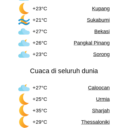
+23°C
Kupang
+21°C
Sukabumi
+27°C
Bekasi
+26°C
Pangkal Pinang
+23°C
Sorong
Cuaca di seluruh dunia
+27°C
Caloocan
+25°C
Urmia
+35°C
Sharjah
+29°C
Thessaloniki