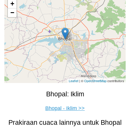
+
−
Leaflet
| ©
OpenStreetMap
contributors
Bhopal: Iklim
Bhopal - Iklim >>
Prakiraan cuaca lainnya untuk Bhopal