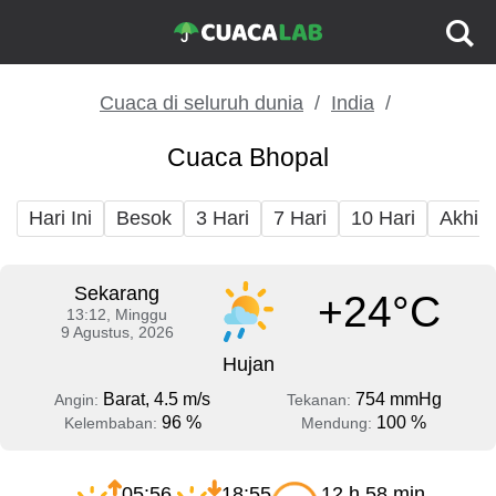
Cuaca di seluruh dunia
India
Cuaca Bhopal
Hari Ini
Besok
3 Hari
7 Hari
10 Hari
Akhir
Sekarang
+24°C
13:12, Minggu
9 Agustus, 2026
Hujan
Barat, 4.5 m/s
754 mmHg
Angin:
Tekanan:
96 %
100 %
Kelembaban:
Mendung:
05:56
18:55
12 h 58 min