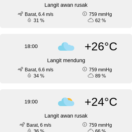
Langit awan rusak
Barat, 6.4 m/s
759 mmHg
31 %
62 %
+26°C
18:00
Langit mendung
Barat, 6.6 m/s
759 mmHg
34 %
89 %
+24°C
19:00
Langit awan rusak
Barat, 6 m/s
759 mmHg
36 %
66 %