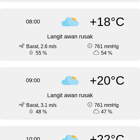
+18°C
08:00
Langit awan rusak
Barat, 2.6 m/s
761 mmHg
55 %
54 %
+20°C
09:00
Langit awan rusak
Barat, 3.1 m/s
761 mmHg
48 %
47 %
+22°C
10:00