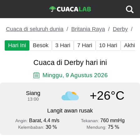
Cuaca di seluruh dunia
Britania Raya
Derby
Hari Ini
Besok
3 Hari
7 Hari
10 Hari
Akhir
Cuaca di Derby hari ini
Minggu, 9 Agustus 2026
+26°C
Siang
13:00
Langit awan rusak
Barat, 4.4 m/s
760 mmHg
Angin:
Tekanan:
30 %
75 %
Kelembaban:
Mendung: