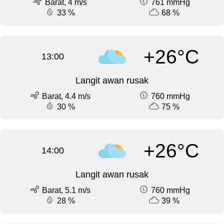
Barat, 4 m/s
761 mmHg
33 %
68 %
+26°C
13:00
Langit awan rusak
Barat, 4.4 m/s
760 mmHg
30 %
75 %
+26°C
14:00
Langit awan rusak
Barat, 5.1 m/s
760 mmHg
28 %
39 %