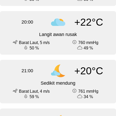
+22°C
20:00
Langit awan rusak
Barat Laut, 5 m/s
760 mmHg
50 %
49 %
+20°C
21:00
Sedikit mendung
Barat Laut, 4 m/s
761 mmHg
59 %
34 %