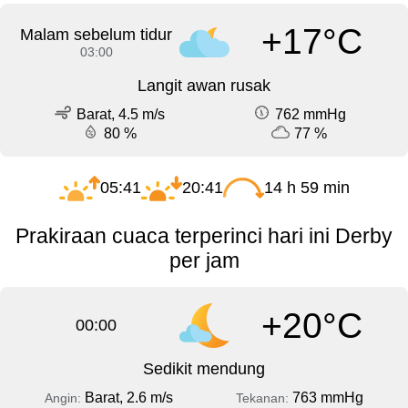
+17°C
Malam sebelum tidur
03:00
Langit awan rusak
Barat, 4.5 m/s
762 mmHg
80 %
77 %
05:41
20:41
14 h 59 min
Prakiraan cuaca terperinci hari ini Derby
per jam
+20°C
00:00
Sedikit mendung
Barat, 2.6 m/s
763 mmHg
Angin:
Tekanan: