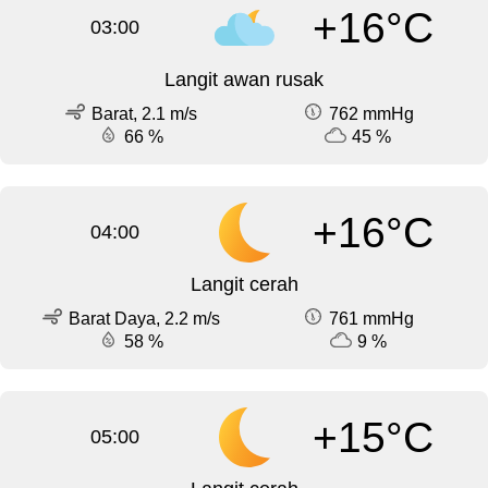
+16°C
03:00
Langit awan rusak
Barat, 2.1 m/s
762 mmHg
66 %
45 %
+16°C
04:00
Langit cerah
Barat Daya, 2.2 m/s
761 mmHg
58 %
9 %
+15°C
05:00