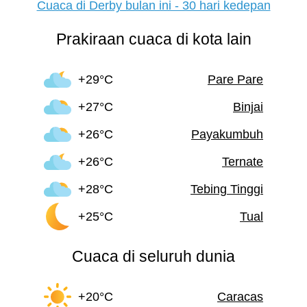
Cuaca di Derby bulan ini - 30 hari kedepan
Prakiraan cuaca di kota lain
+29°C
Pare Pare
+27°C
Binjai
+26°C
Payakumbuh
+26°C
Ternate
+28°C
Tebing Tinggi
+25°C
Tual
Cuaca di seluruh dunia
+20°C
Caracas