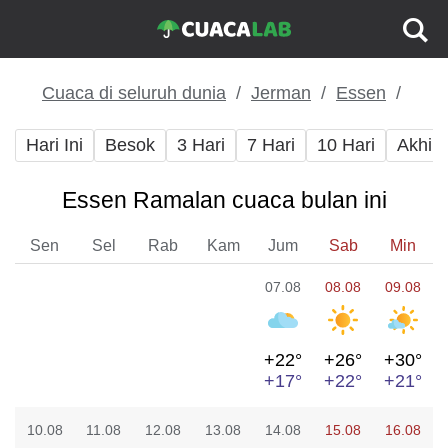
Cuaca di seluruh dunia
Jerman
Essen
Hari Ini
Besok
3 Hari
7 Hari
10 Hari
Akhir
Essen Ramalan cuaca bulan ini
Sen
Sel
Rab
Kam
Jum
Sab
Min
07.08
08.08
09.08
+22°
+26°
+30°
+17°
+22°
+21°
10.08
11.08
12.08
13.08
14.08
15.08
16.08