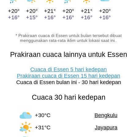
+20°
+20°
+21°
+20°
+21°
+20°
+16°
+15°
+16°
+16°
+16°
+16°
* Prakiraan cuaca di Essen untuk bulan tersebut dibuat
menggunakan rata-rata iklim untuk lokasi saat ini..
Prakiraan cuaca lainnya untuk Essen
Cuaca di Essen 5 hari kedepan
Prakiraan cuaca di Essen 15 hari kedepan
Cuaca di Essen bulan ini - 30 hari kedepan
Cuaca 30 hari kedepan
+30°C
Bengkulu
+31°C
Jayapura