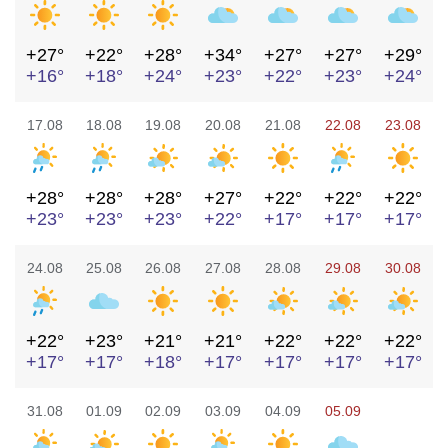
+27°
+22°
+28°
+34°
+27°
+27°
+29°
+16°
+18°
+24°
+23°
+22°
+23°
+24°
17.08
18.08
19.08
20.08
21.08
22.08
23.08
+28°
+28°
+28°
+27°
+22°
+22°
+22°
+23°
+23°
+23°
+22°
+17°
+17°
+17°
24.08
25.08
26.08
27.08
28.08
29.08
30.08
+22°
+23°
+21°
+21°
+22°
+22°
+22°
+17°
+17°
+18°
+17°
+17°
+17°
+17°
31.08
01.09
02.09
03.09
04.09
05.09