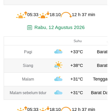
05:33
18:10
12 h 37 min
Rabu, 12 Agustus 2026
Suhu
An
+33°C
Barat, 
Pagi
+38°C
Barat, 
Siang
+31°C
Tenggara
Malam
+31°C
Barat Day
Malam sebelum tidur
05:33
18:10
12 h 37 min