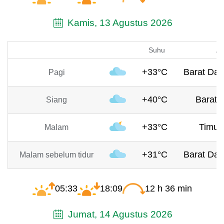
Kamis, 13 Agustus 2026
Suhu
An
+33°C
Barat Day
Pagi
+40°C
Barat, 
Siang
+33°C
Timur,
Malam
+31°C
Barat Day
Malam sebelum tidur
05:33
18:09
12 h 36 min
Jumat, 14 Agustus 2026