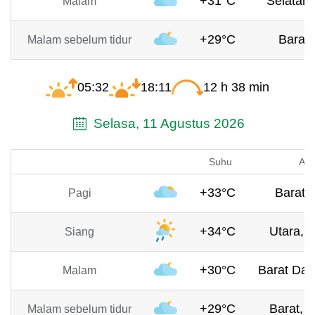
+31°C
Selatan,
Malam
+29°C
Barat,
Malam sebelum tidur
05:32
18:11
12 h 38 min
Selasa, 11 Agustus 2026
Suhu
Ang
+33°C
Barat, 
Pagi
+34°C
Utara, 4
Siang
+30°C
Barat Day
Malam
+29°C
Barat, 4
Malam sebelum tidur