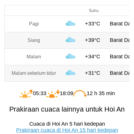
Suhu
An
+33°C
Barat Day
Pagi
+39°C
Barat Day
Siang
+34°C
Barat Day
Malam
+31°C
Barat Day
Malam sebelum tidur
05:33
18:09
12 h 35 min
Prakiraan cuaca lainnya untuk Hoi An
Cuaca di Hoi An 5 hari kedepan
Prakiraan cuaca di Hoi An 15 hari kedepan