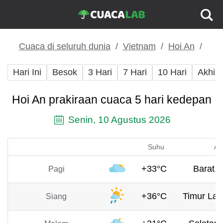
Cuaca di seluruh dunia
Vietnam
Hoi An
Hari Ini
Besok
3 Hari
7 Hari
10 Hari
Akhir
Hoi An prakiraan cuaca 5 hari kedepan
Senin, 10 Agustus 2026
Suhu
An
+33°C
Barat, 
Pagi
+36°C
Timur Lau
Siang