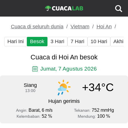
Cuaca di seluruh dunia
Vietnam
Hoi An
Hari Ini
Besok
3 Hari
7 Hari
10 Hari
Akhir
Cuaca di Hoi An besok
Jumat, 7 Agustus 2026
+34°C
Siang
13:00
Hujan gerimis
Barat, 6 m/s
752 mmHg
Angin:
Tekanan:
52 %
100 %
Kelembaban:
Mendung: