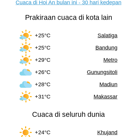
Cuaca di Hoi An bulan ini - 30 hari kedepan
Prakiraan cuaca di kota lain
+25°C
Salatiga
+25°C
Bandung
+29°C
Metro
+26°C
Gunungsitoli
+28°C
Madiun
+31°C
Makassar
Cuaca di seluruh dunia
+24°C
Khujand