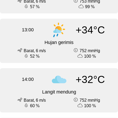
Barat, 6 m/s
753 mmHg
57 %
99 %
+34°C
13:00
Hujan gerimis
Barat, 6 m/s
752 mmHg
52 %
100 %
+32°C
14:00
Langit mendung
Barat, 6 m/s
752 mmHg
60 %
100 %