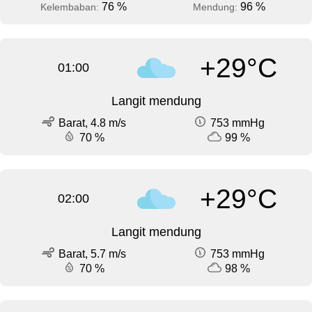
76 %
96 %
Kelembaban:
Mendung:
+29°C
01:00
Langit mendung
Barat, 4.8 m/s
753 mmHg
70 %
99 %
+29°C
02:00
Langit mendung
Barat, 5.7 m/s
753 mmHg
70 %
98 %