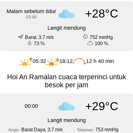
+28°C
Malam sebelum tidur
03:00
Langit mendung
Barat, 3.7 m/s
752 mmHg
73 %
100 %
05:32
18:12
12 h 40 min
Hoi An Ramalan cuaca terperinci untuk
besok per jam
+29°C
00:00
Langit mendung
Barat Daya, 3.7 m/s
753 mmHg
Angin:
Tekanan: