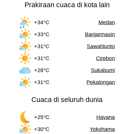
Prakiraan cuaca di kota lain
+34°C
Medan
+33°C
Banjarmasin
+31°C
Sawahlunto
+31°C
Cirebon
+28°C
Sukabumi
+31°C
Pekalongan
Cuaca di seluruh dunia
+25°C
Havana
+30°C
Yokohama