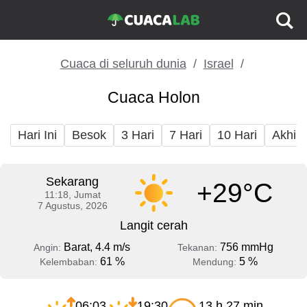
Cuaca di seluruh dunia
Israel
Cuaca Holon
Hari Ini
Besok
3 Hari
7 Hari
10 Hari
Akhir
Sekarang
+29°C
11:18, Jumat
7 Agustus, 2026
Langit cerah
Barat, 4.4 m/s
756 mmHg
Angin:
Tekanan:
61 %
5 %
Kelembaban:
Mendung:
06:03
19:30
13 h 27 min