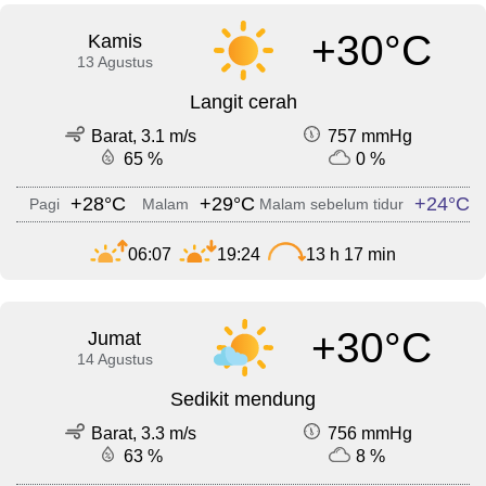
+30°C
Kamis
13 Agustus
Langit cerah
Barat, 3.1 m/s
757 mmHg
65 %
0 %
+28°C
+29°C
+24°C
Pagi
Malam
Malam sebelum tidur
06:07
19:24
13 h 17 min
+30°C
Jumat
14 Agustus
Sedikit mendung
Barat, 3.3 m/s
756 mmHg
63 %
8 %