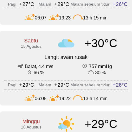
+27°C
+29°C
+26°C
Pagi
Malam
Malam sebelum tidur
06:07
19:23
13 h 15 min
+30°C
Sabtu
15 Agustus
Langit awan rusak
Barat, 4.4 m/s
757 mmHg
66 %
30 %
+29°C
+29°C
+26°C
Pagi
Malam
Malam sebelum tidur
06:08
19:22
13 h 14 min
+29°C
Minggu
16 Agustus