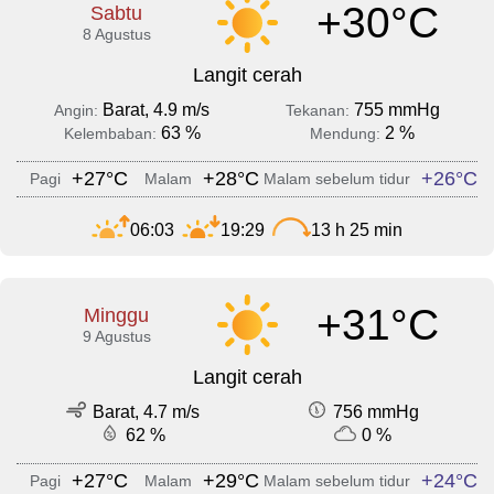
+30°C
Sabtu
8 Agustus
Langit cerah
Barat, 4.9 m/s
755 mmHg
Angin:
Tekanan:
63 %
2 %
Kelembaban:
Mendung:
+27°C
+28°C
+26°C
Pagi
Malam
Malam sebelum tidur
06:03
19:29
13 h 25 min
+31°C
Minggu
9 Agustus
Langit cerah
Barat, 4.7 m/s
756 mmHg
62 %
0 %
+27°C
+29°C
+24°C
Pagi
Malam
Malam sebelum tidur