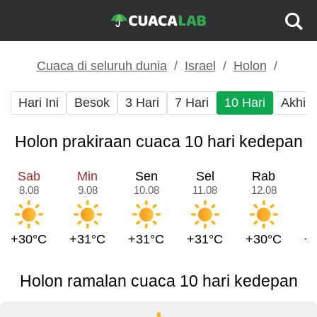
Cuaca di seluruh dunia
Israel
Holon
Hari Ini
Besok
3 Hari
7 Hari
10 Hari
Akhir
Holon prakiraan cuaca 10 hari kedepan
Sab
Min
Sen
Sel
Rab
8.08
9.08
10.08
11.08
12.08
1
+30°C
+31°C
+31°C
+31°C
+30°C
+
Holon ramalan cuaca 10 hari kedepan