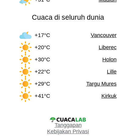
Cuaca di seluruh dunia
+17°C
Vancouver
+20°C
Liberec
+30°C
Holon
+22°C
Lille
+29°C
Targu Mures
+41°C
Kirkuk
Tanggapan
Kebijakan Privasi