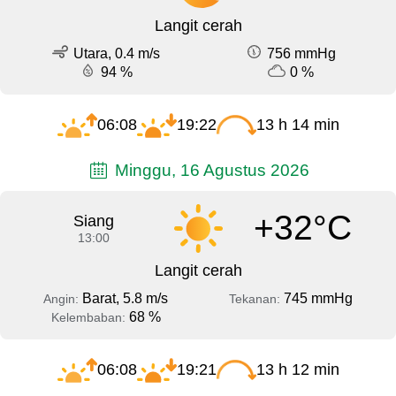
Langit cerah
Utara, 0.4 m/s
756 mmHg
94 %
0 %
06:08
19:22
13 h 14 min
Minggu, 16 Agustus 2026
+32°C
Siang
13:00
Langit cerah
Barat, 5.8 m/s
745 mmHg
Angin:
Tekanan:
68 %
Kelembaban:
06:08
19:21
13 h 12 min