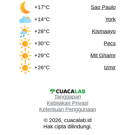
+17°C
Sao Paulo
+14°C
York
+28°C
Kismaayo
+30°C
Pecs
+29°C
Mit Ghamr
+26°C
Izmir
Tanggapan
Kebijakan Privasi
Ketentuan Penggunaan
© 2026, cuacalab.id
Hak cipta dilindungi.