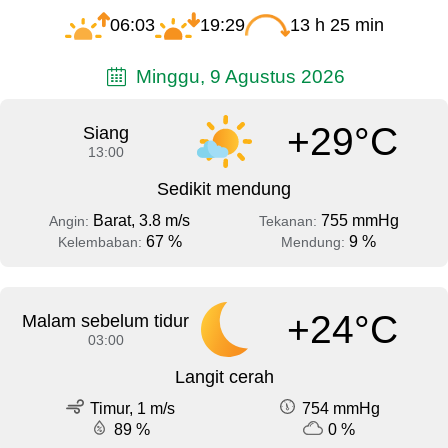
06:03
19:29
13 h 25 min
Minggu, 9 Agustus 2026
+29°C
Siang
13:00
Sedikit mendung
Barat, 3.8 m/s
755 mmHg
Angin:
Tekanan:
67 %
9 %
Kelembaban:
Mendung:
+24°C
Malam sebelum tidur
03:00
Langit cerah
Timur, 1 m/s
754 mmHg
89 %
0 %