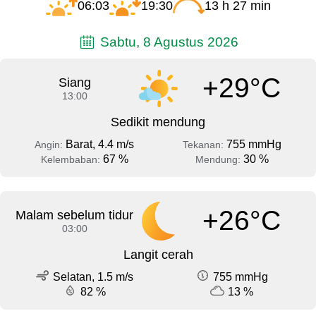
06:03
19:30
13 h 27 min
Sabtu, 8 Agustus 2026
+29°C
Siang
13:00
Sedikit mendung
Barat, 4.4 m/s
755 mmHg
Angin:
Tekanan:
67 %
30 %
Kelembaban:
Mendung:
+26°C
Malam sebelum tidur
03:00
Langit cerah
Selatan, 1.5 m/s
755 mmHg
82 %
13 %