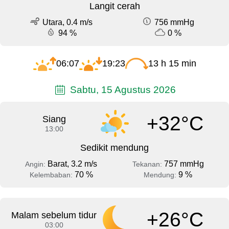
Langit cerah
Utara, 0.4 m/s
756 mmHg
94 %
0 %
06:07
19:23
13 h 15 min
Sabtu, 15 Agustus 2026
+32°C
Siang
13:00
Sedikit mendung
Barat, 3.2 m/s
757 mmHg
Angin:
Tekanan:
70 %
9 %
Kelembaban:
Mendung:
+26°C
Malam sebelum tidur
03:00