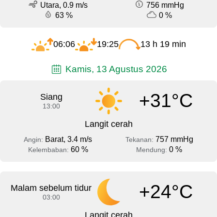
Utara, 0.9 m/s
756 mmHg
63 %
0 %
06:06
19:25
13 h 19 min
Kamis, 13 Agustus 2026
+31°C
Siang
13:00
Langit cerah
Barat, 3.4 m/s
757 mmHg
Angin:
Tekanan:
60 %
0 %
Kelembaban:
Mendung:
+24°C
Malam sebelum tidur
03:00
Langit cerah