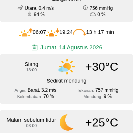
Utara, 0.4 m/s
756 mmHg
94 %
0 %
06:07
19:24
13 h 17 min
Jumat, 14 Agustus 2026
+30°C
Siang
13:00
Sedikit mendung
Barat, 3.2 m/s
757 mmHg
Angin:
Tekanan:
70 %
9 %
Kelembaban:
Mendung:
+25°C
Malam sebelum tidur
03:00