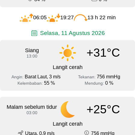
06:05
19:27
13 h 22 min
Selasa, 11 Agustus 2026
+31°C
Siang
13:00
Langit cerah
Barat Laut, 3 m/s
756 mmHg
Angin:
Tekanan:
55 %
0 %
Kelembaban:
Mendung:
+25°C
Malam sebelum tidur
03:00
Langit cerah
Utara, 0.9 m/s
756 mmHg