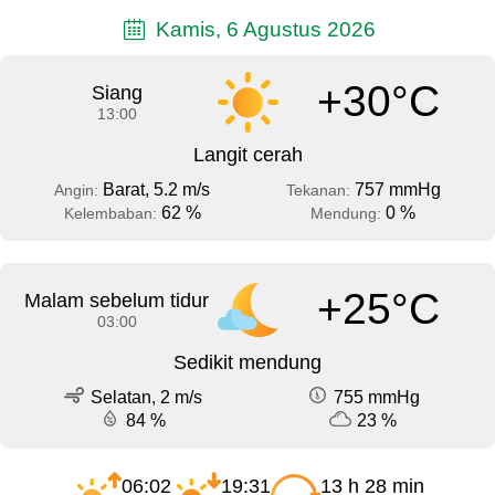
Kamis, 6 Agustus 2026
+30°C
Siang
13:00
Langit cerah
Barat, 5.2 m/s
757 mmHg
Angin:
Tekanan:
62 %
0 %
Kelembaban:
Mendung:
+25°C
Malam sebelum tidur
03:00
Sedikit mendung
Selatan, 2 m/s
755 mmHg
84 %
23 %
06:02
19:31
13 h 28 min