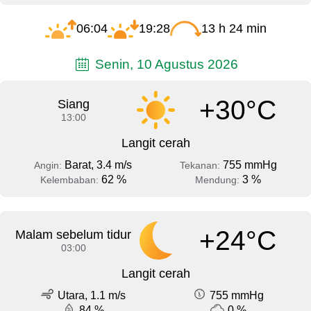
06:04
19:28
13 h 24 min
Senin, 10 Agustus 2026
+30°C
Siang
13:00
Langit cerah
Barat, 3.4 m/s
755 mmHg
Angin:
Tekanan:
62 %
3 %
Kelembaban:
Mendung:
+24°C
Malam sebelum tidur
03:00
Langit cerah
Utara, 1.1 m/s
755 mmHg
84 %
0 %