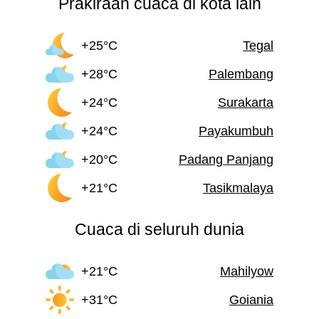
Prakiraan cuaca di kota lain
+25°C
Tegal
+28°C
Palembang
+24°C
Surakarta
+24°C
Payakumbuh
+20°C
Padang Panjang
+21°C
Tasikmalaya
Cuaca di seluruh dunia
+21°C
Mahilyow
+31°C
Goiania