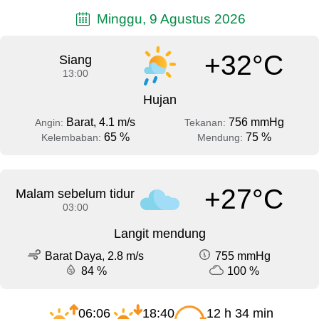
Minggu, 9 Agustus 2026
+32°C
Siang
13:00
Hujan
Barat, 4.1 m/s
756 mmHg
Angin:
Tekanan:
65 %
75 %
Kelembaban:
Mendung:
+27°C
Malam sebelum tidur
03:00
Langit mendung
Barat Daya, 2.8 m/s
755 mmHg
84 %
100 %
06:06
18:40
12 h 34 min