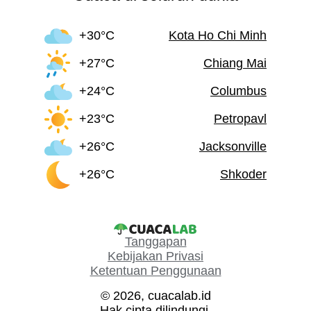
+30°C
Kota Ho Chi Minh
+27°C
Chiang Mai
+24°C
Columbus
+23°C
Petropavl
+26°C
Jacksonville
+26°C
Shkoder
Tanggapan
Kebijakan Privasi
Ketentuan Penggunaan
© 2026, cuacalab.id
Hak cipta dilindungi.