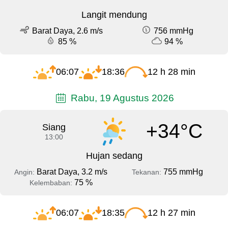
Langit mendung
Barat Daya, 2.6 m/s
756 mmHg
85 %
94 %
06:07
18:36
12 h 28 min
Rabu, 19 Agustus 2026
+34°C
Siang
13:00
Hujan sedang
Barat Daya, 3.2 m/s
755 mmHg
Angin:
Tekanan:
75 %
Kelembaban:
06:07
18:35
12 h 27 min