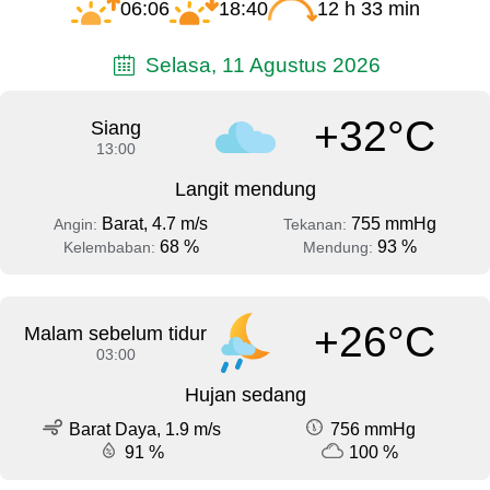
06:06
18:40
12 h 33 min
Selasa, 11 Agustus 2026
+32°C
Siang
13:00
Langit mendung
Barat, 4.7 m/s
755 mmHg
Angin:
Tekanan:
68 %
93 %
Kelembaban:
Mendung:
+26°C
Malam sebelum tidur
03:00
Hujan sedang
Barat Daya, 1.9 m/s
756 mmHg
91 %
100 %