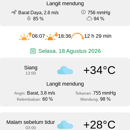
Langit mendung
Barat Daya, 2.6 m/s
756 mmHg
85 %
94 %
06:07
18:36
12 h 29 min
Selasa, 18 Agustus 2026
+34°C
Siang
13:00
Langit mendung
Barat, 3.8 m/s
755 mmHg
Angin:
Tekanan:
60 %
98 %
Kelembaban:
Mendung:
+28°C
Malam sebelum tidur
03:00