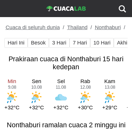
Cuaca di seluruh dunia
Thailand
Nonthaburi
Hari Ini
Besok
3 Hari
7 Hari
10 Hari
Akhir
Prakiraan cuaca di Nonthaburi 15 hari
kedepan
Min
Sen
Sel
Rab
Kam
9.08
10.08
11.08
12.08
13.08
1
+32°C
+32°C
+32°C
+30°C
+29°C
+
Nonthaburi ramalan cuaca 2 minggu ini