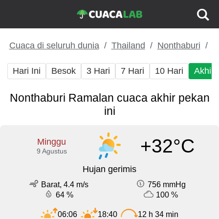
Cuaca di seluruh dunia
Thailand
Nonthaburi
Hari Ini
Besok
3 Hari
7 Hari
10 Hari
Akhir
Nonthaburi Ramalan cuaca akhir pekan
ini
+32°C
Minggu
9 Agustus
Hujan gerimis
Barat, 4.4 m/s
756 mmHg
64 %
100 %
06:06
18:40
12 h 34 min