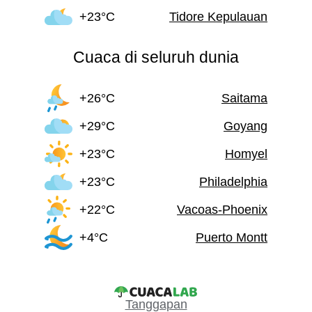
+23°C
Tidore Kepulauan
Cuaca di seluruh dunia
+26°C
Saitama
+29°C
Goyang
+23°C
Homyel
+23°C
Philadelphia
+22°C
Vacoas-Phoenix
+4°C
Puerto Montt
Tanggapan