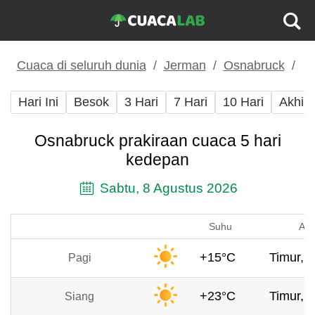
Cuaca di seluruh dunia
Jerman
Osnabruck
Hari Ini
Besok
3 Hari
7 Hari
10 Hari
Akhir
Osnabruck prakiraan cuaca 5 hari
kedepan
Sabtu, 8 Agustus 2026
Suhu
Ang
+15°C
Timur, 1
Pagi
+23°C
Timur, 1
Siang