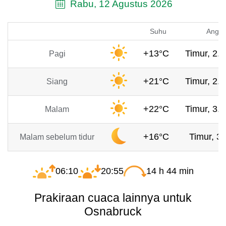
Rabu, 12 Agustus 2026
Suhu
Angin
+13°C
Timur, 2.3
Pagi
+21°C
Timur, 2.7
Siang
+22°C
Timur, 3.3
Malam
+16°C
Timur, 3 
Malam sebelum tidur
06:10
20:55
14 h 44 min
Prakiraan cuaca lainnya untuk
Osnabruck