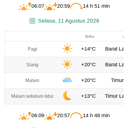
06:07
20:59
14 h 51 min
Selasa, 11 Agustus 2026
Suhu
An
+14°C
Barat Laut
Pagi
+20°C
Barat Laut
Siang
+20°C
Timur, 
Malam
+13°C
Timur Lau
Malam sebelum tidur
06:09
20:57
14 h 48 min