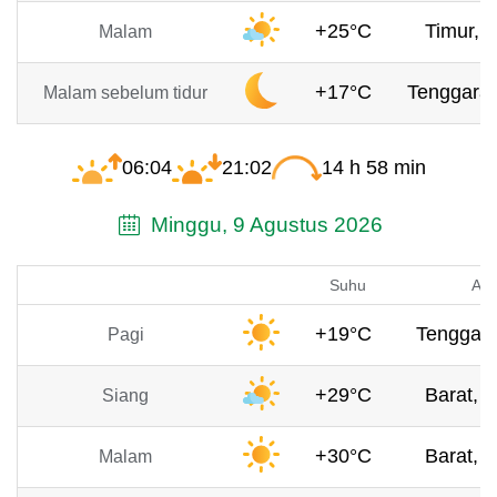
+25°C
Timur, 2
Malam
+17°C
Tenggara,
Malam sebelum tidur
06:04
21:02
14 h 58 min
Minggu, 9 Agustus 2026
Suhu
Ang
+19°C
Tenggara
Pagi
+29°C
Barat, 2
Siang
+30°C
Barat, 3
Malam