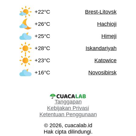
+22°C
Brest-Litovsk
+26°C
Hachioji
+25°C
Himeji
+28°C
Iskandariyah
+23°C
Katowice
+16°C
Novosibirsk
Tanggapan
Kebijakan Privasi
Ketentuan Penggunaan
© 2026, cuacalab.id
Hak cipta dilindungi.