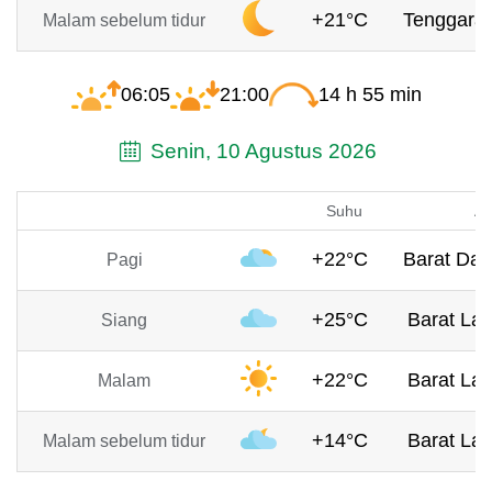
+21°C
Tenggara,
Malam sebelum tidur
06:05
21:00
14 h 55 min
Senin, 10 Agustus 2026
Suhu
An
+22°C
Barat Day
Pagi
+25°C
Barat Lau
Siang
+22°C
Barat Lau
Malam
+14°C
Barat Lau
Malam sebelum tidur