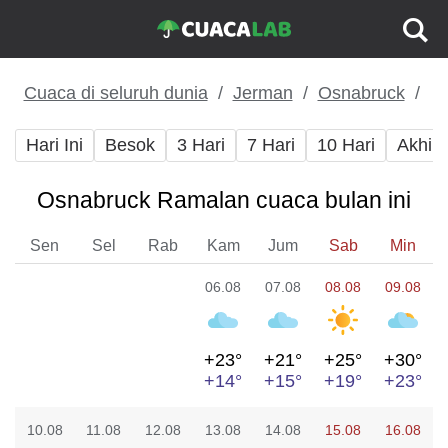
Cuaca di seluruh dunia
Jerman
Osnabruck
Hari Ini
Besok
3 Hari
7 Hari
10 Hari
Akhir
Osnabruck Ramalan cuaca bulan ini
Sen
Sel
Rab
Kam
Jum
Sab
Min
06.08
07.08
08.08
09.08
+23°
+21°
+25°
+30°
+14°
+15°
+19°
+23°
10.08
11.08
12.08
13.08
14.08
15.08
16.08