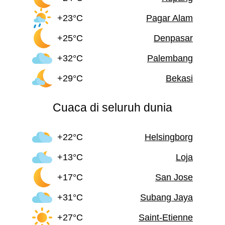
+23°C
Pagar Alam
+25°C
Denpasar
+32°C
Palembang
+29°C
Bekasi
Cuaca di seluruh dunia
+22°C
Helsingborg
+13°C
Loja
+17°C
San Jose
+31°C
Subang Jaya
+27°C
Saint-Etienne