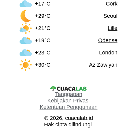
+17°C
Cork
+29°C
Seoul
+21°C
Lille
+19°C
Odense
+23°C
London
+30°C
Az Zawiyah
Tanggapan
Kebijakan Privasi
Ketentuan Penggunaan
© 2026, cuacalab.id
Hak cipta dilindungi.