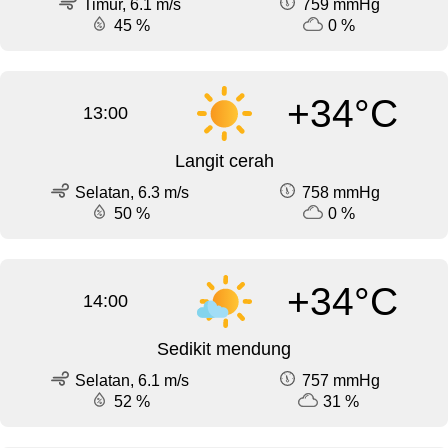
Timur, 6.1 m/s
759 mmHg
45 %
0 %
+34°C
13:00
Langit cerah
Selatan, 6.3 m/s
758 mmHg
50 %
0 %
+34°C
14:00
Sedikit mendung
Selatan, 6.1 m/s
757 mmHg
52 %
31 %