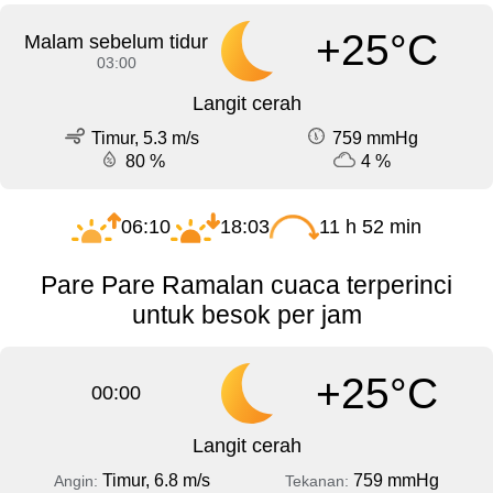
+25°C
Malam sebelum tidur
03:00
Langit cerah
Timur, 5.3 m/s
759 mmHg
80 %
4 %
06:10
18:03
11 h 52 min
Pare Pare Ramalan cuaca terperinci
untuk besok per jam
+25°C
00:00
Langit cerah
Timur, 6.8 m/s
759 mmHg
Angin:
Tekanan: