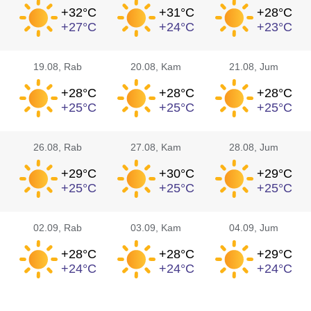
+32°
C
+31°
C
+28°
C
+27°
C
+24°
C
+23°
C
19.08
, Rab
20.08
, Kam
21.08
, Jum
+28°
C
+28°
C
+28°
C
+25°
C
+25°
C
+25°
C
26.08
, Rab
27.08
, Kam
28.08
, Jum
+29°
C
+30°
C
+29°
C
+25°
C
+25°
C
+25°
C
02.09
, Rab
03.09
, Kam
04.09
, Jum
+28°
C
+28°
C
+29°
C
+24°
C
+24°
C
+24°
C