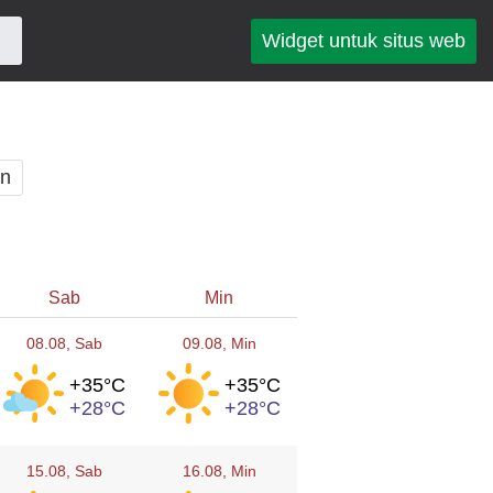
Widget untuk situs web
an
Sab
Min
08.08
, Sab
09.08
, Min
+35°
C
+35°
C
+28°
C
+28°
C
15.08
, Sab
16.08
, Min