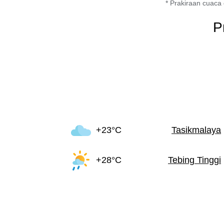
* Prakiraan cuaca 
P
+23°C
Tasikmalaya
+28°C
Tebing Tinggi