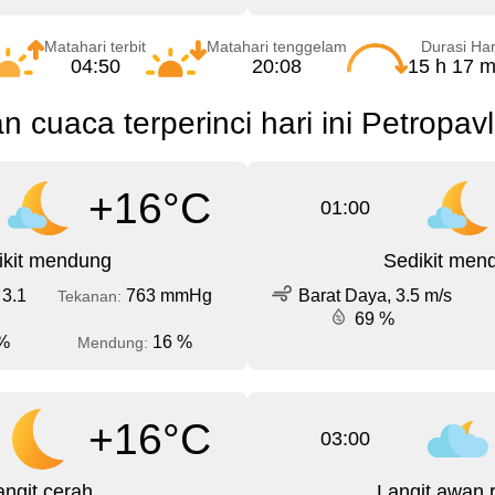
Matahari terbit
Matahari tenggelam
Durasi Har
04:50
20:08
15 h 17 m
n cuaca terperinci hari ini Petropav
+16°C
01:00
ikit mendung
Sedikit men
 3.1
763 mmHg
Barat Daya, 3.5 m/s
Tekanan:
69 %
%
16 %
Mendung:
+16°C
03:00
angit cerah
Langit awan 