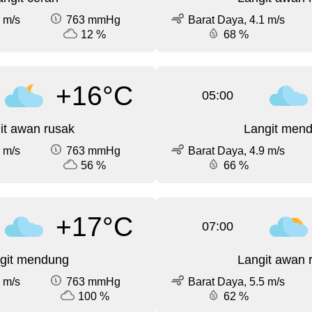
 m/s
763 mmHg
Barat Daya, 4.1 m/s
12 %
68 %
+16°C
05:00
it awan rusak
Langit men
 m/s
763 mmHg
Barat Daya, 4.9 m/s
56 %
66 %
+17°C
07:00
git mendung
Langit awan 
 m/s
763 mmHg
Barat Daya, 5.5 m/s
100 %
62 %