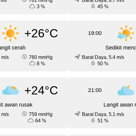
m/s
761 mmHg
Barat Daya, 6.7 m/s
3 %
45 %
+26°C
19:00
angit cerah
Sedikit men
 m/s
760 mmHg
Barat Daya, 5.4 m/s
8 %
50 %
+24°C
21:00
it awan rusak
Langit awan 
 m/s
759 mmHg
Barat Daya, 5.1 m/s
64 %
51 %