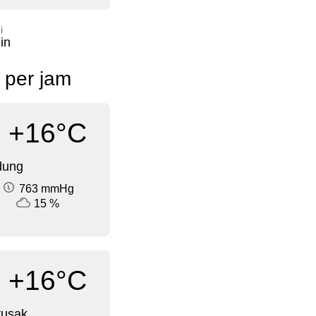
i
in
l per jam
+16°C
dung
763 mmHg
15 %
+16°C
rusak