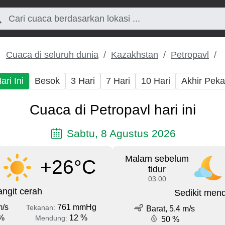
Cuaca di seluruh dunia
Kazakhstan
Petropavl
ari Ini
Besok
3 Hari
7 Hari
10 Hari
Akhir Pek
Cuaca di Petropavl hari ini
Sabtu, 8 Agustus 2026
Malam sebelum
+26°C
tidur
03:00
angit cerah
Sedikit men
m/s
761 mmHg
Tekanan:
Barat, 5.4 m/s
%
12 %
Mendung:
50 %