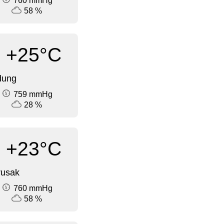
760 mmHg
58 %
+25°C
dung
759 mmHg
28 %
+23°C
rusak
760 mmHg
58 %