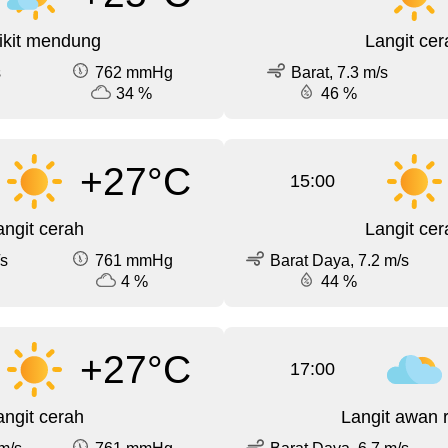
ikit mendung
Langit cer
s
762 mmHg
Barat, 7.3 m/s
34 %
46 %
+27°C
15:00
angit cerah
Langit cer
/s
761 mmHg
Barat Daya, 7.2 m/s
4 %
44 %
+27°C
17:00
angit cerah
Langit awan 