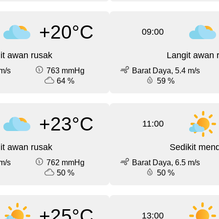
+20°C
09:00
it awan rusak
Langit awan 
m/s
763 mmHg
Barat Daya, 5.4 m/s
64 %
59 %
+23°C
11:00
it awan rusak
Sedikit men
m/s
762 mmHg
Barat Daya, 6.5 m/s
50 %
50 %
+25°C
13:00