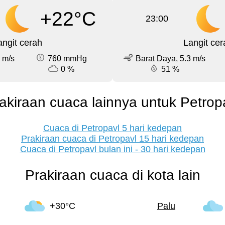
+22°C
23:00
angit cerah
Langit cer
 m/s
760 mmHg
Barat Daya, 5.3 m/s
0 %
51 %
akiraan cuaca lainnya untuk Petrop
Cuaca di Petropavl 5 hari kedepan
Prakiraan cuaca di Petropavl 15 hari kedepan
Cuaca di Petropavl bulan ini - 30 hari kedepan
Prakiraan cuaca di kota lain
+30°C
Palu