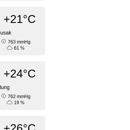
+21°C
rusak
763 mmHg
61 %
+24°C
dung
762 mmHg
19 %
+26°C