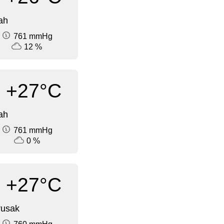
ah
761 mmHg
12 %
+27°C
ah
761 mmHg
0 %
+27°C
rusak