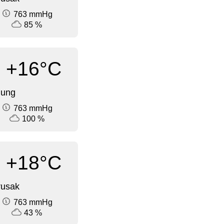
763 mmHg
85 %
+16°C
dung
763 mmHg
100 %
+18°C
rusak
763 mmHg
43 %