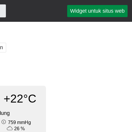
Widget untuk situs web
an
+22°C
dung
759 mmHg
26 %