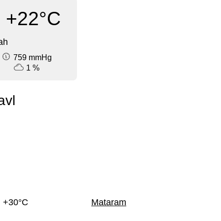
+22°C
ah
759 mmHg
1 %
avl
+30°C
Mataram