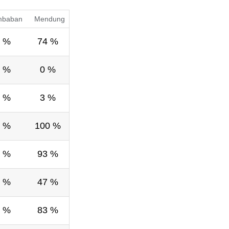
mbaban
Mendung
 %
74 %
 %
0 %
 %
3 %
 %
100 %
 %
93 %
 %
47 %
 %
83 %