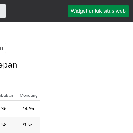
Widget untuk situs web
an
depan
mbaban
Mendung
 %
74 %
 %
9 %