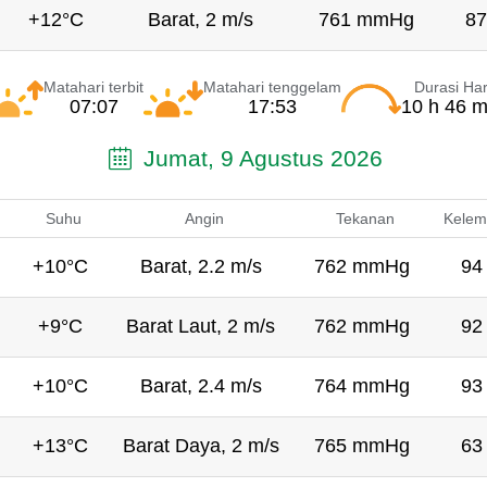
+12°C
Barat, 2 m/s
761 mmHg
87
Matahari terbit
Matahari tenggelam
Durasi Har
07:07
17:53
10 h 46 m
Jumat, 9 Agustus 2026
Suhu
Angin
Tekanan
Kelem
+10°C
Barat, 2.2 m/s
762 mmHg
94
+9°C
Barat Laut, 2 m/s
762 mmHg
92
+10°C
Barat, 2.4 m/s
764 mmHg
93
+13°C
Barat Daya, 2 m/s
765 mmHg
63