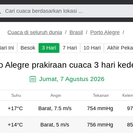
Cuaca di seluruh dunia
Brasil
Porto Alegre
ari Ini
Besok
3 Hari
7 Hari
10 Hari
Akhir Pek
o Alegre prakiraan cuaca 3 hari ke
Jumat, 7 Agustus 2026
Suhu
Angin
Tekanan
Kele
+17°C
Barat, 7.5 m/s
754 mmHg
97
+14°C
Barat, 5 m/s
756 mmHg
85