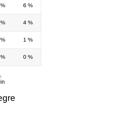
 %
6 %
 %
4 %
 %
1 %
 %
0 %
i
in
egre