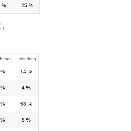
 %
25 %
i
in
baban
Mendung
 %
14 %
 %
4 %
 %
53 %
 %
8 %