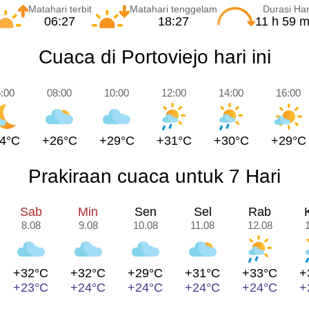
Matahari terbit
Matahari tenggelam
Durasi Har
06:27
18:27
11 h 59 m
Cuaca di Portoviejo hari ini
:00
08:00
10:00
12:00
14:00
16:00
4°C
+26°C
+29°C
+31°C
+30°C
+29°C
Prakiraan cuaca untuk 7 Hari
Sab
Min
Sen
Sel
Rab
8.08
9.08
10.08
11.08
12.08
+32°C
+32°C
+29°C
+31°C
+33°C
+
+23°C
+24°C
+24°C
+24°C
+24°C
+