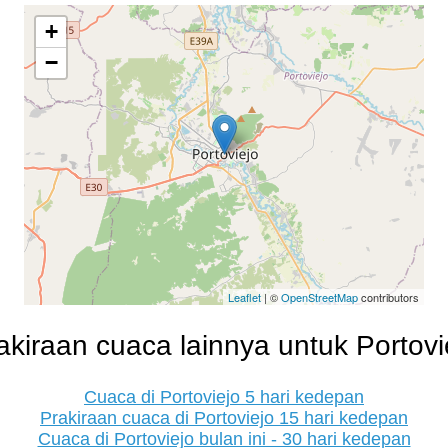
+
−
Leaflet
| ©
OpenStreetMap
contributors
akiraan cuaca lainnya untuk Portovi
Cuaca di Portoviejo 5 hari kedepan
Prakiraan cuaca di Portoviejo 15 hari kedepan
Cuaca di Portoviejo bulan ini - 30 hari kedepan