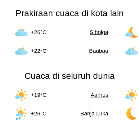
Prakiraan cuaca di kota lain
+26°C
Sibolga
+22°C
Baubau
Cuaca di seluruh dunia
+19°C
Aarhus
+26°C
Banja Luka