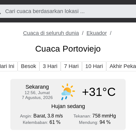
Cuaca di seluruh dunia
Ekuador
Cuaca Portoviejo
ari Ini
Besok
3 Hari
7 Hari
10 Hari
Akhir Pek
Sekarang
+31°C
12:56, Jumat
7 Agustus, 2026
Hujan sedang
Barat, 3.8 m/s
758 mmHg
Angin:
Tekanan:
61 %
94 %
Kelembaban:
Mendung: