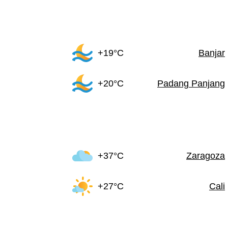
+19°C
Banjar
+20°C
Padang Panjang
+37°C
Zaragoza
+27°C
Cali