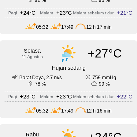
92 %
98 %
+24°C
+23°C
+21°C
Pagi
Malam
Malam sebelum tidur
05:32
17:49
12 h 17 min
+27°C
Selasa
11 Agustus
Hujan sedang
Barat Daya, 2.7 m/s
759 mmHg
78 %
99 %
+23°C
+23°C
+22°C
Pagi
Malam
Malam sebelum tidur
05:32
17:49
12 h 16 min
Rabu