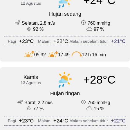
+24°C
12 Agustus
Hujan sedang
Selatan, 2.8 m/s
760 mmHg
92 %
97 %
+23°C
+22°C
+21°C
Pagi
Malam
Malam sebelum tidur
05:32
17:49
12 h 16 min
+28°C
Kamis
13 Agustus
Hujan ringan
Barat, 2.2 m/s
760 mmHg
77 %
15 %
+23°C
+24°C
+22°C
Pagi
Malam
Malam sebelum tidur