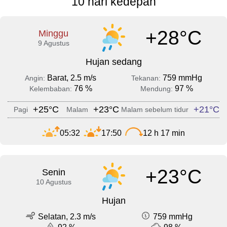
10 hari kedepan
+28°C
Minggu
9 Agustus
Hujan sedang
Barat, 2.5 m/s
759 mmHg
Angin:
Tekanan:
76 %
97 %
Kelembaban:
Mendung:
+25°C
+23°C
+21°C
Pagi
Malam
Malam sebelum tidur
05:32
17:50
12 h 17 min
+23°C
Senin
10 Agustus
Hujan
Selatan, 2.3 m/s
759 mmHg