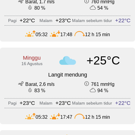
Barat, 1.7 m/s
760 mmHg
80 %
54 %
+22°C
+23°C
+22°C
Pagi
Malam
Malam sebelum tidur
05:32
17:48
12 h 15 min
+25°C
Minggu
16 Agustus
Langit mendung
Barat, 2.6 m/s
761 mmHg
83 %
94 %
+23°C
+23°C
+22°C
Pagi
Malam
Malam sebelum tidur
05:32
17:47
12 h 15 min