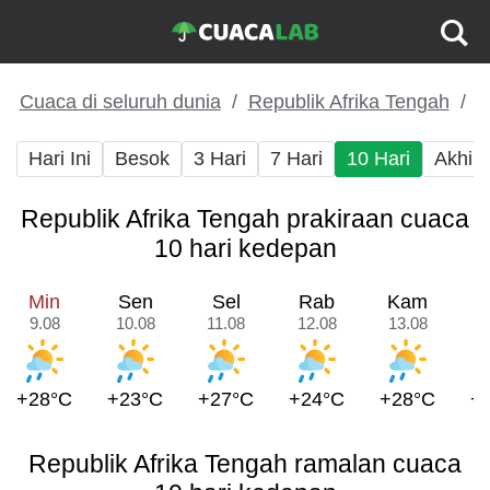
Cuaca di seluruh dunia
Republik Afrika Tengah
Hari Ini
Besok
3 Hari
7 Hari
10 Hari
Akhir
Republik Afrika Tengah prakiraan cuaca
10 hari kedepan
Min
Sen
Sel
Rab
Kam
9.08
10.08
11.08
12.08
13.08
1
+28°C
+23°C
+27°C
+24°C
+28°C
+
Republik Afrika Tengah ramalan cuaca