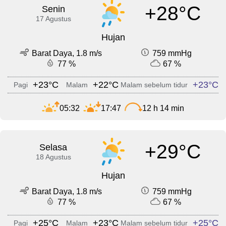
+28°C
Senin
17 Agustus
Hujan
Barat Daya, 1.8 m/s
759 mmHg
77 %
67 %
+23°C
+22°C
+23°C
Pagi
Malam
Malam sebelum tidur
05:32
17:47
12 h 14 min
+29°C
Selasa
18 Agustus
Hujan
Barat Daya, 1.8 m/s
759 mmHg
77 %
67 %
+25°C
+23°C
+25°C
Pagi
Malam
Malam sebelum tidur