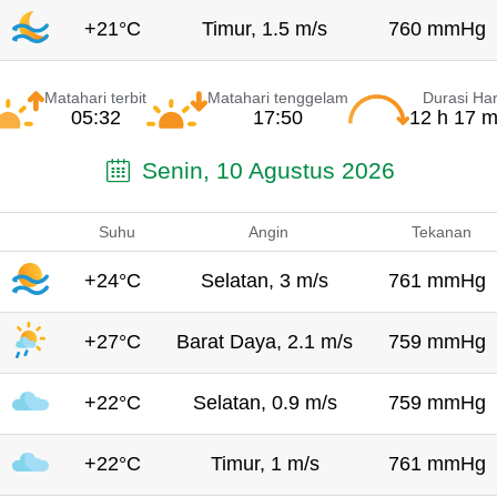
+21°C
Timur, 1.5 m/s
760 mmHg
Matahari terbit
Matahari tenggelam
Durasi Har
05:32
17:50
12 h 17 m
Senin, 10 Agustus 2026
Suhu
Angin
Tekanan
+24°C
Selatan, 3 m/s
761 mmHg
+27°C
Barat Daya, 2.1 m/s
759 mmHg
+22°C
Selatan, 0.9 m/s
759 mmHg
+22°C
Timur, 1 m/s
761 mmHg