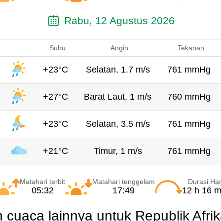
Rabu, 12 Agustus 2026
Suhu
Angin
Tekanan
+23°C
Selatan, 1.7 m/s
761 mmHg
+27°C
Barat Laut, 1 m/s
760 mmHg
+23°C
Selatan, 3.5 m/s
761 mmHg
+21°C
Timur, 1 m/s
761 mmHg
Matahari terbit
Matahari tenggelam
Durasi Har
05:32
17:49
12 h 16 m
n cuaca lainnya untuk Republik Afri