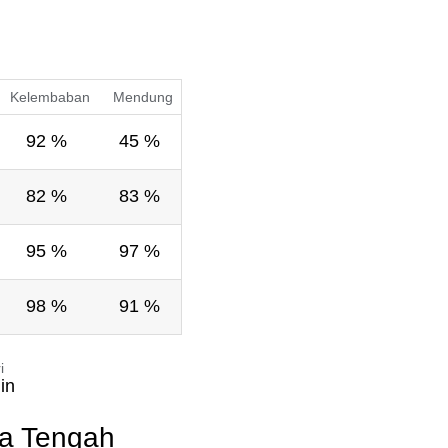
Kelembaban
Mendung
92 %
45 %
82 %
83 %
95 %
97 %
98 %
91 %
i
in
ka Tengah