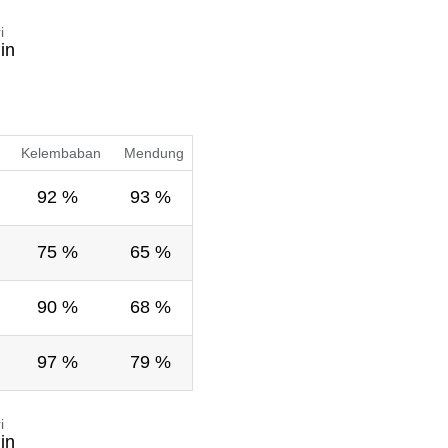
i
in
Kelembaban
Mendung
92 %
93 %
75 %
65 %
90 %
68 %
97 %
79 %
i
in