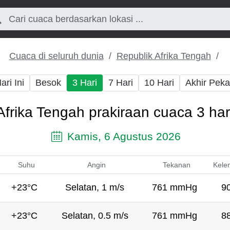
Cuaca di seluruh dunia
Republik Afrika Tengah
ari Ini
Besok
3 Hari
7 Hari
10 Hari
Akhir Pek
Afrika Tengah prakiraan cuaca 3 ha
Kamis, 6 Agustus 2026
Suhu
Angin
Tekanan
Kele
+23°C
Selatan, 1 m/s
761 mmHg
9
+23°C
Selatan, 0.5 m/s
761 mmHg
8