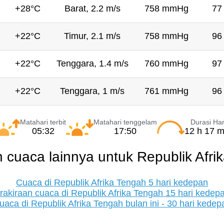
+28°C
Barat, 2.2 m/s
758 mmHg
77
+22°C
Timur, 2.1 m/s
758 mmHg
96
+22°C
Tenggara, 1.4 m/s
760 mmHg
97
+22°C
Tenggara, 1 m/s
761 mmHg
96
Matahari terbit
Matahari tenggelam
Durasi Har
05:32
17:50
12 h 17 m
n cuaca lainnya untuk Republik Afri
Cuaca di Republik Afrika Tengah 5 hari kedepan
rakiraan cuaca di Republik Afrika Tengah 15 hari kedep
uaca di Republik Afrika Tengah bulan ini - 30 hari kedep