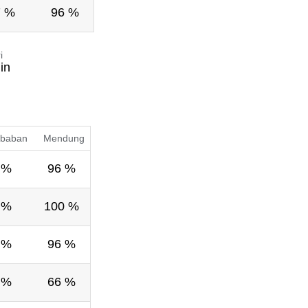
7 %
96 %
i
in
baban
Mendung
 %
96 %
 %
100 %
 %
96 %
 %
66 %