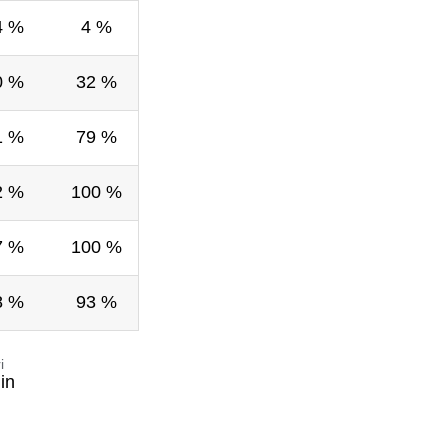
4 %
4 %
0 %
32 %
1 %
79 %
2 %
100 %
7 %
100 %
8 %
93 %
i
in