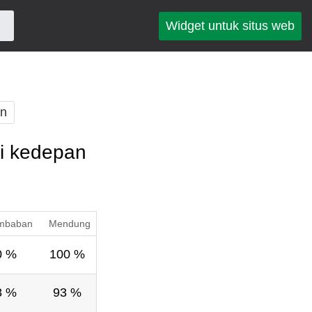
Widget untuk situs web
an
ri kedepan
mbaban
Mendung
0 %
100 %
8 %
93 %