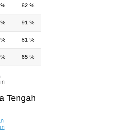
 %
82 %
 %
91 %
 %
81 %
 %
65 %
i
in
ka Tengah
an
an