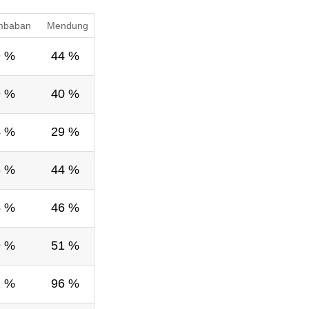
mbaban
Mendung
9 %
44 %
9 %
40 %
4 %
29 %
8 %
44 %
5 %
46 %
9 %
51 %
2 %
96 %