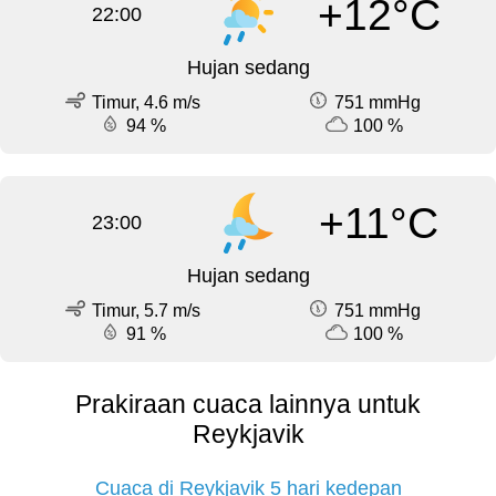
+12°C
22:00
Hujan sedang
Timur, 4.6 m/s
751 mmHg
94 %
100 %
+11°C
23:00
Hujan sedang
Timur, 5.7 m/s
751 mmHg
91 %
100 %
Prakiraan cuaca lainnya untuk
Reykjavik
Cuaca di Reykjavik 5 hari kedepan