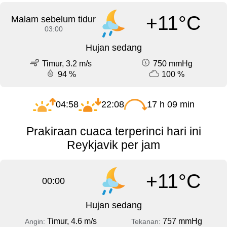
+11°C
Malam sebelum tidur
03:00
Hujan sedang
Timur, 3.2 m/s
750 mmHg
94 %
100 %
04:58
22:08
17 h 09 min
Prakiraan cuaca terperinci hari ini
Reykjavik per jam
+11°C
00:00
Hujan sedang
Timur, 4.6 m/s
757 mmHg
Angin:
Tekanan: