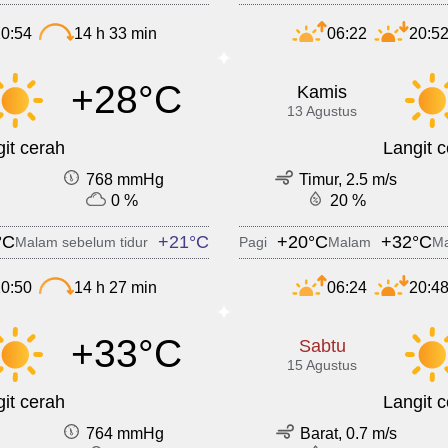
0:54
14 h 33 min
06:22
20:5
+28°C
Kamis
13 Agustus
it cerah
Langit 
768 mmHg
Timur, 2.5 m/s
0 %
20 %
°C
+21°C
+20°C
+32°C
Malam sebelum tidur
Pagi
Malam
Ma
0:50
14 h 27 min
06:24
20:4
+33°C
Sabtu
15 Agustus
it cerah
Langit 
764 mmHg
Barat, 0.7 m/s