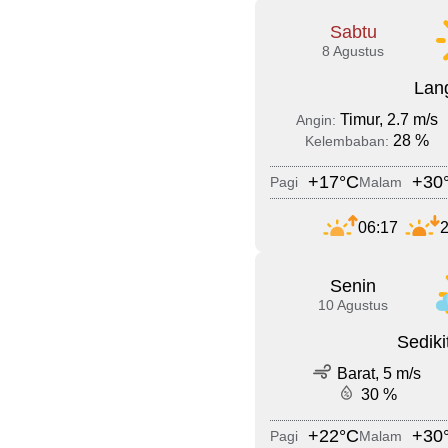
Sabtu
8 Agustus
Lang
Timur, 2.7 m/s
Angin:
28 %
Kelembaban:
+17°C
+30
Pagi
Malam
06:17
2
Senin
10 Agustus
Sedik
Barat, 5 m/s
30 %
+22°C
+30
Pagi
Malam