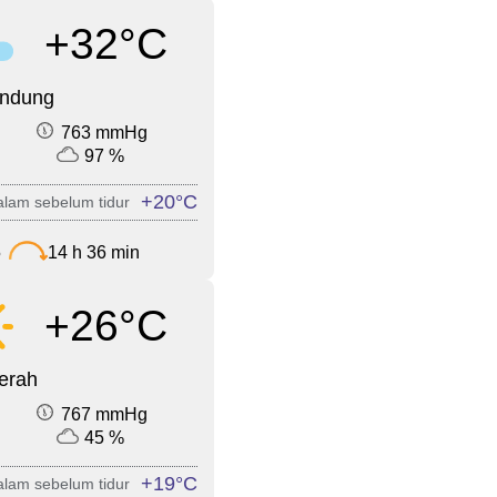
+32°C
endung
763 mmHg
97 %
+20°C
lam sebelum tidur
5
14 h 36 min
+26°C
cerah
767 mmHg
45 %
+19°C
lam sebelum tidur