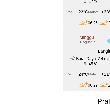
17 %
+22°C
+33
Pagi
Malam
06:26
2
Minggu
16 Agustus
Langi
Barat Daya, 7.4 m/
45 %
+24°C
+21
Pagi
Malam
06:29
2
Pra