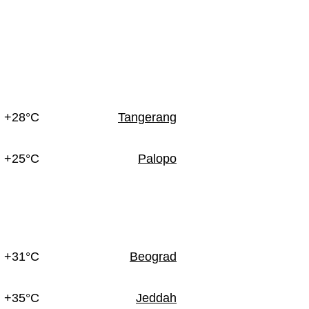
+28°C
Tangerang
+25°C
Palopo
+31°C
Beograd
+35°C
Jeddah