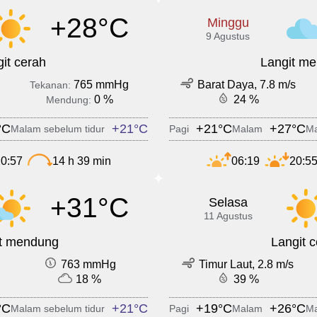
+28°C
Minggu
9 Agustus
it cerah
Langit m
765 mmHg
Barat Daya, 7.8 m/s
Tekanan:
0 %
24 %
Mendung:
°C
+21°C
+21°C
+27°C
Malam sebelum tidur
Pagi
Malam
Ma
0:57
14 h 39 min
06:19
20:5
+31°C
Selasa
11 Agustus
it mendung
Langit 
763 mmHg
Timur Laut, 2.8 m/s
18 %
39 %
°C
+21°C
+19°C
+26°C
Malam sebelum tidur
Pagi
Malam
Ma