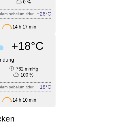
0 %
+26°C
lam sebelum tidur
5
14 h 17 min
+18°C
endung
762 mmHg
100 %
+18°C
lam sebelum tidur
1
14 h 10 min
cken