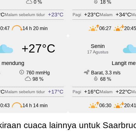
0 %
18 %
°C
+23°C
+23°C
+34°C
Malam sebelum tidur
Pagi
Malam
Ma
0:47
14 h 20 min
06:27
20:4
+27°C
Senin
17 Agustus
t mendung
Langit m
s
760 mmHg
Barat, 3.3 m/s
98 %
68 %
°C
+17°C
+16°C
+22°C
Malam sebelum tidur
Pagi
Malam
Ma
0:43
14 h 14 min
06:30
20:4
kiraan cuaca lainnya untuk Saarbru