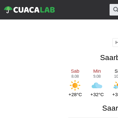
H
Saarb
Sab
Min
S
8.08
9.08
10
+28°C
+32°C
+3
Saar