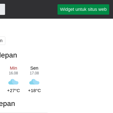
Widget untuk situs web
an
edepan
Min
Sen
16.08
17.08
+27°C
+18°C
depan