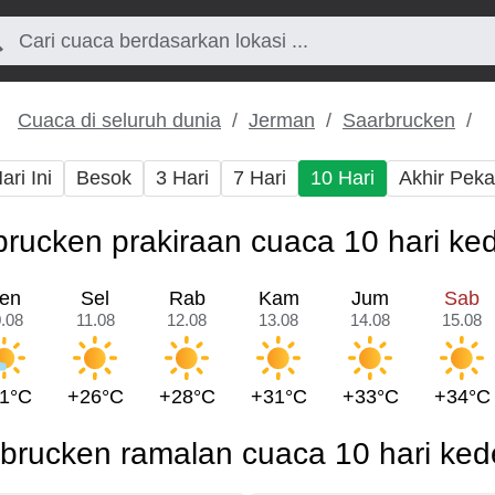
Cuaca di seluruh dunia
Jerman
Saarbrucken
ari Ini
Besok
3 Hari
7 Hari
10 Hari
Akhir Pek
rucken prakiraan cuaca 10 hari k
en
Sel
Rab
Kam
Jum
Sab
.08
11.08
12.08
13.08
14.08
15.08
1°C
+26°C
+28°C
+31°C
+33°C
+34°C
brucken ramalan cuaca 10 hari ke