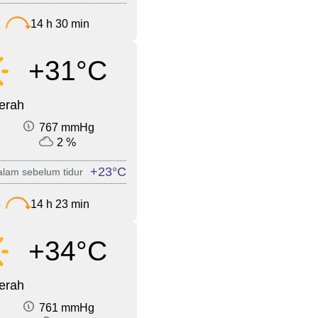
2
14 h 30 min
+31°C
cerah
767 mmHg
2 %
+23°C
lam sebelum tidur
8
14 h 23 min
+34°C
cerah
761 mmHg