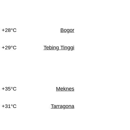
+28°C
Bogor
+29°C
Tebing Tinggi
+35°C
Meknes
+31°C
Tarragona