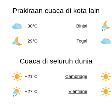
Prakiraan cuaca di kota lain
+30°C
Binjai
+29°C
Tegal
Cuaca di seluruh dunia
+21°C
Cambridge
+27°C
Vientiane