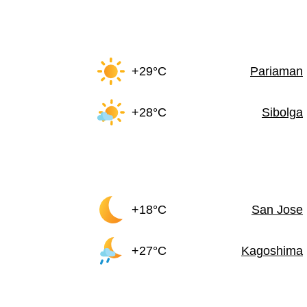
+29°C
Pariaman
+28°C
Sibolga
+18°C
San Jose
+27°C
Kagoshima