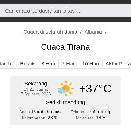
Cuaca di seluruh dunia
Albania
Cuaca Tirana
ari Ini
Besok
3 Hari
7 Hari
10 Hari
Akhir Pek
Sekarang
+37°C
13:21, Jumat
7 Agustus, 2026
Sedikit mendung
Barat, 3.5 m/s
759 mmHg
Angin:
Tekanan:
23 %
18 %
Kelembaban:
Mendung: