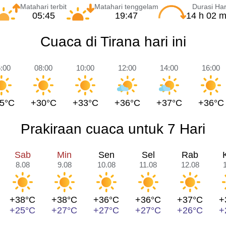
Matahari terbit
Matahari tenggelam
Durasi Har
05:45
19:47
14 h 02 m
Cuaca di Tirana hari ini
:00
08:00
10:00
12:00
14:00
16:00
5°C
+30°C
+33°C
+36°C
+37°C
+36°C
Prakiraan cuaca untuk 7 Hari
Sab
Min
Sen
Sel
Rab
8.08
9.08
10.08
11.08
12.08
+38°C
+38°C
+36°C
+36°C
+37°C
+
+25°C
+27°C
+27°C
+27°C
+26°C
+