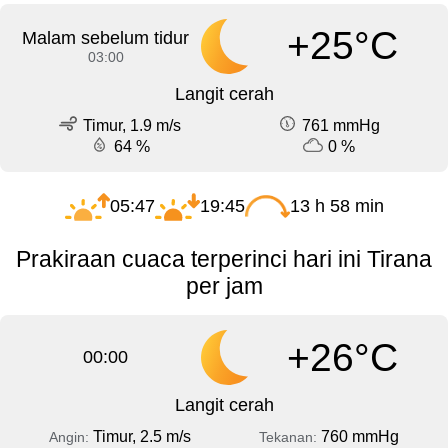
+25°C
Malam sebelum tidur
03:00
Langit cerah
Timur, 1.9 m/s
761 mmHg
64 %
0 %
05:47
19:45
13 h 58 min
Prakiraan cuaca terperinci hari ini Tirana
per jam
+26°C
00:00
Langit cerah
Timur, 2.5 m/s
760 mmHg
Angin:
Tekanan: