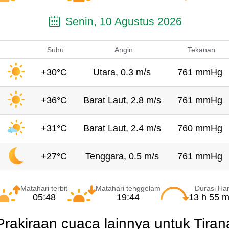
Senin, 10 Agustus 2026
Suhu
Angin
Tekanan
+30°C
Utara, 0.3 m/s
761 mmHg
+36°C
Barat Laut, 2.8 m/s
761 mmHg
+31°C
Barat Laut, 2.4 m/s
760 mmHg
+27°C
Tenggara, 0.5 m/s
761 mmHg
Matahari terbit
Matahari tenggelam
Durasi Har
05:48
19:44
13 h 55 m
Prakiraan cuaca lainnya untuk Tiran