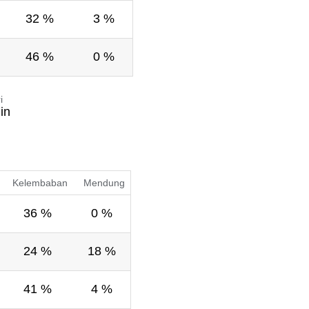
32 %
3 %
46 %
0 %
i
in
Kelembaban
Mendung
36 %
0 %
24 %
18 %
41 %
4 %