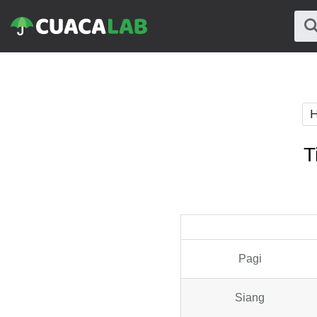
H
T
Pagi
Siang