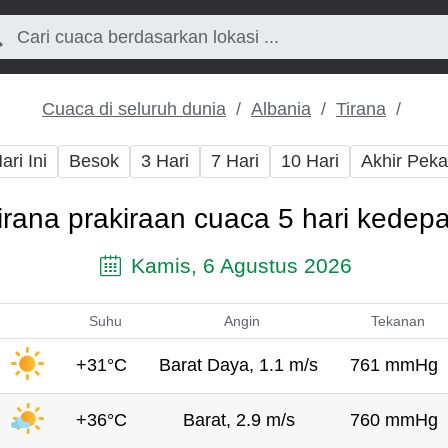
Cuaca di seluruh dunia
Albania
Tirana
ari Ini
Besok
3 Hari
7 Hari
10 Hari
Akhir Pek
irana prakiraan cuaca 5 hari kedep
Kamis, 6 Agustus 2026
Suhu
Angin
Tekanan
+31°C
Barat Daya, 1.1 m/s
761 mmHg
+36°C
Barat, 2.9 m/s
760 mmHg