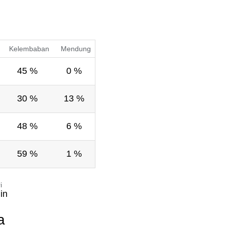
Kelembaban
Mendung
45 %
0 %
30 %
13 %
48 %
6 %
59 %
1 %
i
in
a