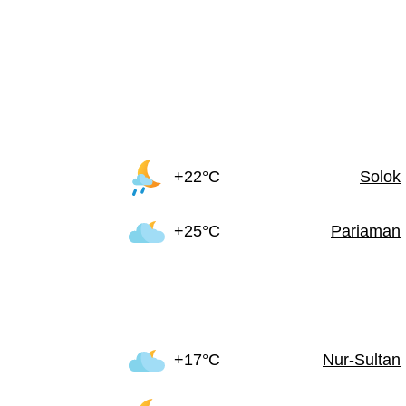
+22°C
Solok
+25°C
Pariaman
+17°C
Nur-Sultan