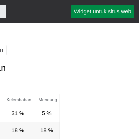
Widget untuk situs web
an
an
Kelembaban
Mendung
31 %
5 %
18 %
18 %