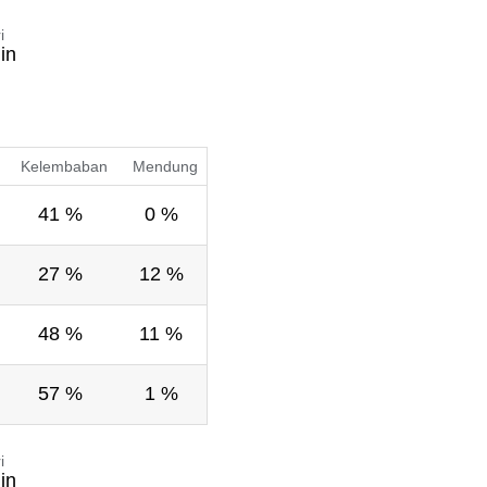
i
in
Kelembaban
Mendung
41 %
0 %
27 %
12 %
48 %
11 %
57 %
1 %
i
in