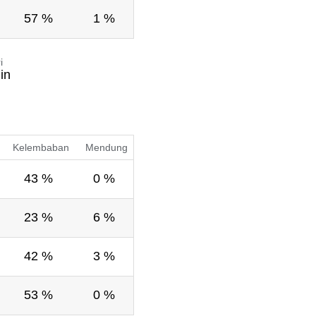
57 %
1 %
i
in
Kelembaban
Mendung
43 %
0 %
23 %
6 %
42 %
3 %
53 %
0 %