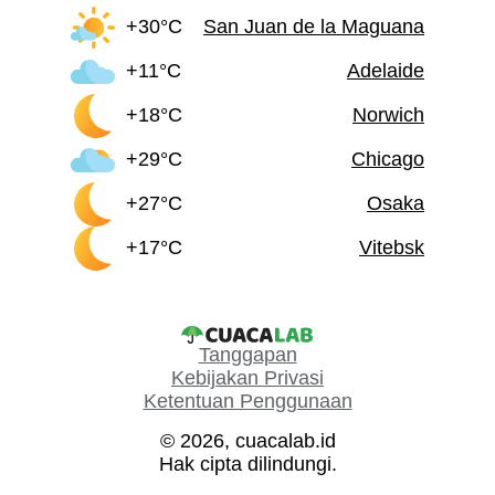
+30°C
San Juan de la Maguana
+11°C
Adelaide
+18°C
Norwich
+29°C
Chicago
+27°C
Osaka
+17°C
Vitebsk
Tanggapan
Kebijakan Privasi
Ketentuan Penggunaan
© 2026, cuacalab.id
Hak cipta dilindungi.