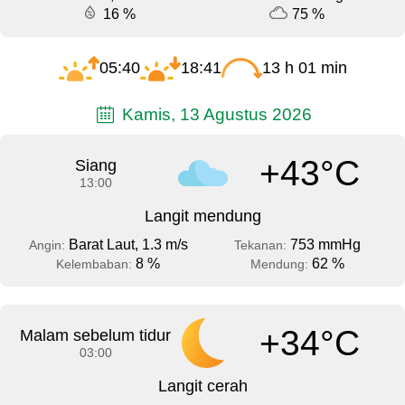
16 %
75 %
05:40
18:41
13 h 01 min
Kamis, 13 Agustus 2026
+43°C
Siang
13:00
Langit mendung
Barat Laut, 1.3 m/s
753 mmHg
Angin:
Tekanan:
8 %
62 %
Kelembaban:
Mendung:
+34°C
Malam sebelum tidur
03:00
Langit cerah