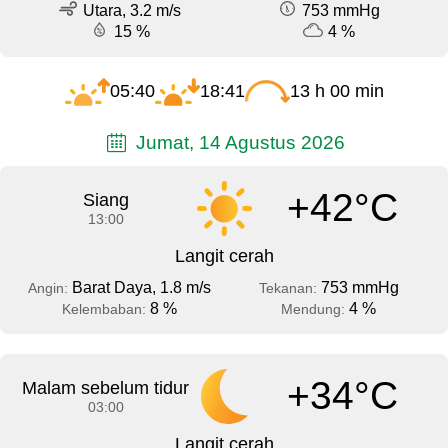
Utara, 3.2 m/s
753 mmHg
15 %
4 %
05:40
18:41
13 h 00 min
Jumat, 14 Agustus 2026
+42°C
Siang
13:00
Langit cerah
Barat Daya, 1.8 m/s
753 mmHg
Angin:
Tekanan:
8 %
4 %
Kelembaban:
Mendung:
+34°C
Malam sebelum tidur
03:00
Langit cerah