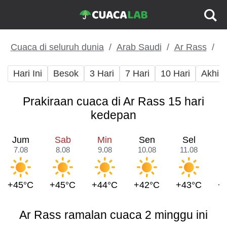
Cuaca di seluruh dunia
Arab Saudi
Ar Rass
Hari Ini
Besok
3 Hari
7 Hari
10 Hari
Akhir
Prakiraan cuaca di Ar Rass 15 hari
kedepan
Jum
Sab
Min
Sen
Sel
7.08
8.08
9.08
10.08
11.08
1
+45°C
+45°C
+44°C
+42°C
+43°C
+
Ar Rass ramalan cuaca 2 minggu ini