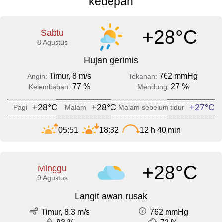
kedepan
+28°C
Sabtu
8 Agustus
Hujan gerimis
Timur, 8 m/s
762 mmHg
Angin:
Tekanan:
77 %
27 %
Kelembaban:
Mendung:
+28°C
+28°C
+27°C
Pagi
Malam
Malam sebelum tidur
05:51
18:32
12 h 40 min
+28°C
Minggu
9 Agustus
Langit awan rusak
Timur, 8.3 m/s
762 mmHg