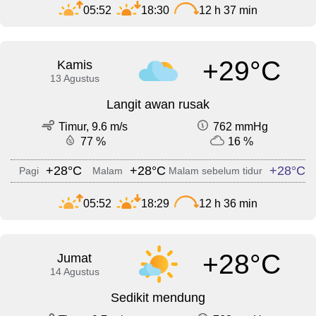
05:52
18:30
12 h 37 min
+29°C
Kamis
13 Agustus
Langit awan rusak
Timur, 9.6 m/s
762 mmHg
77 %
16 %
+28°C
+28°C
+28°C
Pagi
Malam
Malam sebelum tidur
05:52
18:29
12 h 36 min
+28°C
Jumat
14 Agustus
Sedikit mendung