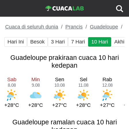
Cuaca di seluruh dunia
Prancis
Guadeloupe
Hari Ini
Besok
3 Hari
7 Hari
10 Hari
Akhir
Guadeloupe prakiraan cuaca 10 hari
kedepan
Sab
Min
Sen
Sel
Rab
8.08
9.08
10.08
11.08
12.08
1
+28°C
+28°C
+27°C
+28°C
+27°C
+
Guadeloupe ramalan cuaca 10 hari